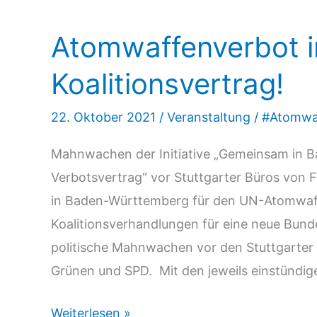
Die
Atomwaffenverbot i
Liebe
zur
Koalitionsvertrag!
Bombe
22. Oktober 2021
/
Veranstaltung
/
#Atomwa
Mahnwachen der Initiative „Gemeinsam in
Verbotsvertrag“ vor Stuttgarter Büros von 
in Baden-Württemberg für den UN-Atomwaff
Koalitionsverhandlungen für eine neue Bund
politische Mahnwachen vor den Stuttgarter
Grünen und SPD. Mit den jeweils einstündig
Atomwaffenverbot
Weiterlesen »