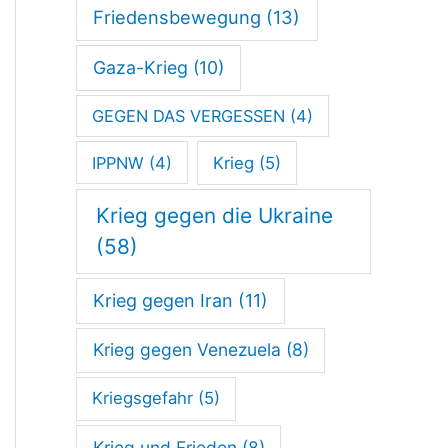
Friedensbewegung
(13)
t
t
Gaza-Krieg
(10)
g
GEGEN DAS VERGESSEN
(4)
a
IPPNW
(4)
Krieg
(5)
r
t
Krieg gegen die Ukraine
(58)
Krieg gegen Iran
(11)
Krieg gegen Venezuela
(8)
Kriegsgefahr
(5)
Krieg und Frieden
(8)