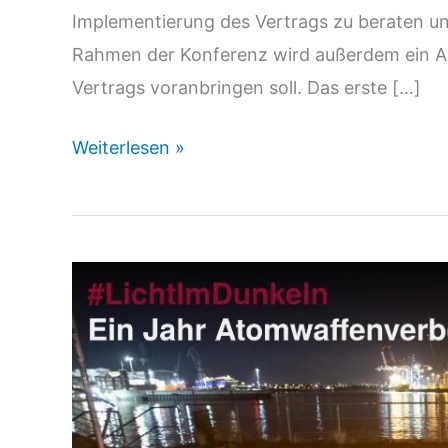
Implementierung des Vertrags zu beraten un
Rahmen der Konferenz wird außerdem ein Akt
Vertrags voranbringen soll. Das erste […]
Erste
Weiterlesen »
Staatenkonferenz
zum
UN-
Verbot
von
Atomwaffen