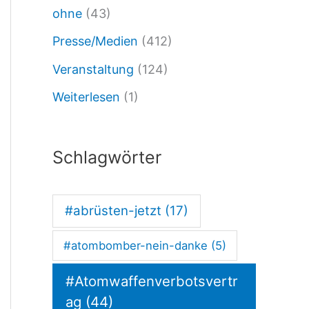
ohne
(43)
r
Presse/Medien
(412)
b
Veranstaltung
(124)
e
Weiterlesen
(1)
i
t
,
Schlagwörter
D
e
#abrüsten-jetzt
(17)
m
#atombomber-nein-danke
(5)
o
n
#Atomwaffenverbotsvertr
s
ag
(44)