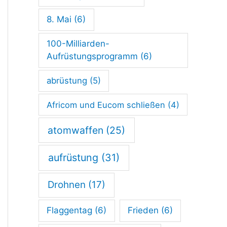
n
d
8. Mai
(6)
g
100-Milliarden-
e
Aufrüstungsprogramm
(6)
b
abrüstung
(5)
u
Africom und Eucom schließen
(4)
n
g
atomwaffen
(25)
i
aufrüstung
(31)
n
S
Drohnen
(17)
t
Flaggentag
(6)
Frieden
(6)
u