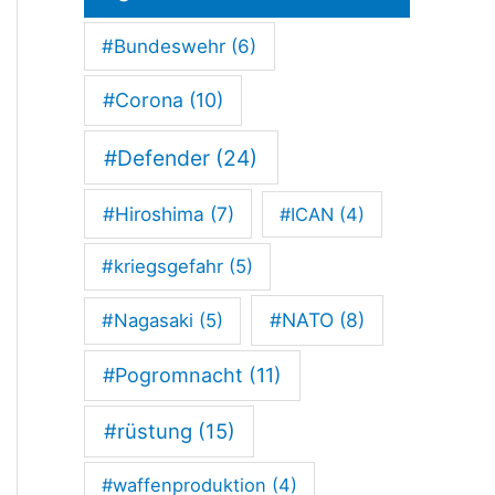
t
#Bundeswehr
(6)
r
a
#Corona
(10)
t
#Defender
(24)
i
#Hiroshima
(7)
#ICAN
(4)
o
n
#kriegsgefahr
(5)
u
#NATO
(8)
#Nagasaki
(5)
n
#Pogromnacht
(11)
d
K
#rüstung
(15)
u
#waffenproduktion
(4)