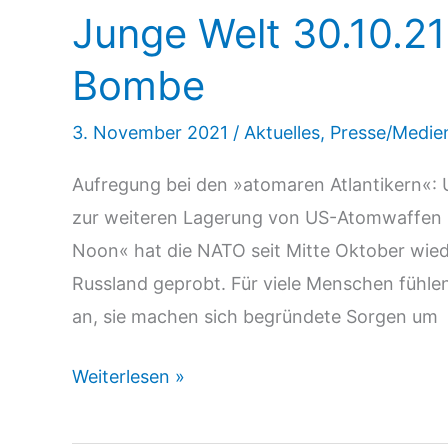
Junge Welt 30.10.21
Jahr
Atomwaffenverbot
Bombe
3. November 2021
/
Aktuelles
,
Presse/Medie
Aufregung bei den »atomaren Atlantikern«:
zur weiteren Lagerung von US-Atomwaffen i
Noon« hat die NATO seit Mitte Oktober wie
Russland geprobt. Für viele Menschen fühl
an, sie machen sich begründete Sorgen um
Junge
Weiterlesen »
Welt
30.10.21: