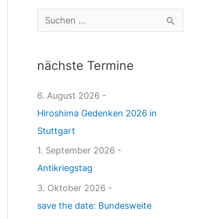
a
S
i
u
:
c
nächste Termine
I
h
n
e
6. August 2026 -
t
n
Hiroshima Gedenken 2026 in
e
n
Stuttgart
r
a
1. September 2026 -
n
c
Antikriegstag
a
h
3. Oktober 2026 -
t
:
save the date: Bundesweite
i