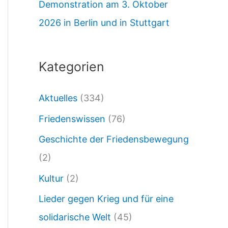
Demonstration am 3. Oktober
o
2026 in Berlin und in Stuttgart
n
a
l
Kategorien
e
Aktuelles
(334)
r
T
Friedenswissen
(76)
a
Geschichte der Friedensbewegung
g
(2)
d
Kultur
(2)
e
Lieder gegen Krieg und für eine
r
solidarische Welt
(45)
A