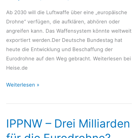
Drohnenmacht.
Ab 2030 will die Luftwaffe über eine „europäische
Wie
Drohne“ verfügen, die aufklären, abhören oder
können
angreifen kann. Das Waffensystem könnte weltweit
deutsche
exportiert werden.Der Deutsche Bundestag hat
Kampfdrohnen
heute die Entwicklung und Beschaffung der
gestoppt
Eurodrohne auf den Weg gebracht. Weiterlesen bei
werden?
Heise.de
SPD
Weiterlesen »
winkt
EU-
Kampfdrohne
IPPNW – Drei Milliarden
durch
für die Eurodrohne?