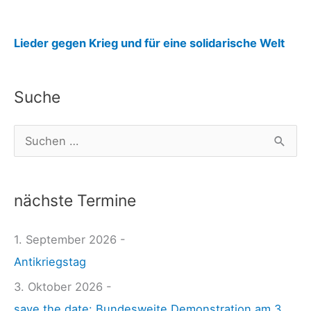
:
Lieder gegen Krieg und für eine solidarische Welt
D
r
Suche
o
h
S
n
u
e
c
n
nächste Termine
h
u
e
1. September 2026 -
n
n
Antikriegstag
d
n
d
3. Oktober 2026 -
a
i
save the date: Bundesweite Demonstration am 3.