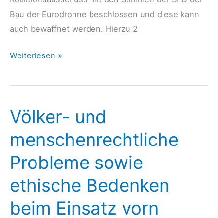
Bau der Eurodrohne beschlossen und diese kann
auch bewaffnet werden. Hierzu 2
Koalitionsausschuss
Weiterlesen »
beschließt
den
Bau
Völker- und
der
Eurodrohne
menschenrechtliche
Probleme sowie
ethische Bedenken
beim Einsatz vorn