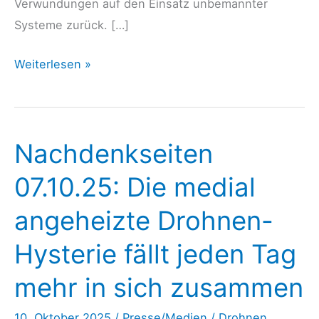
Verwundungen auf den Einsatz unbemannter
Systeme zurück. […]
IMI-
Weiterlesen »
Standpunkt
2026/024:
Zur
Nachdenkseiten
Ökonomie
des
07.10.25: Die medial
Drohnenkrieges
angeheizte Drohnen-
Hysterie fällt jeden Tag
mehr in sich zusammen
10. Oktober 2025
/
Presse/Medien
/
Drohnen