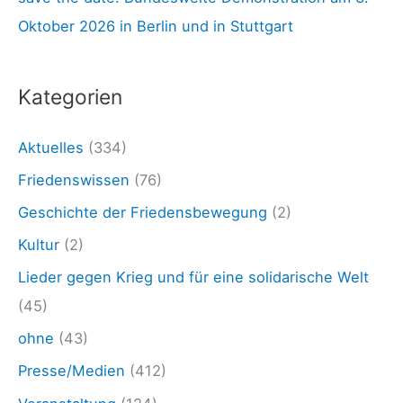
c
e
Oktober 2026 in Berlin und in Stuttgart
h
B
:
u
Kategorien
n
d
Aktuelles
(334)
e
Friedenswissen
(76)
s
Geschichte der Friedensbewegung
(2)
w
Kultur
(2)
e
Lieder gegen Krieg und für eine solidarische Welt
h
(45)
r
ohne
(43)
Presse/Medien
(412)