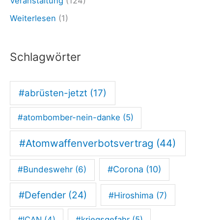
Veranstaltung
(124)
Weiterlesen
(1)
Schlagwörter
#abrüsten-jetzt
(17)
#atombomber-nein-danke
(5)
#Atomwaffenverbotsvertrag
(44)
#Corona
(10)
#Bundeswehr
(6)
#Defender
(24)
#Hiroshima
(7)
#ICAN
(4)
#kriegsgefahr
(5)