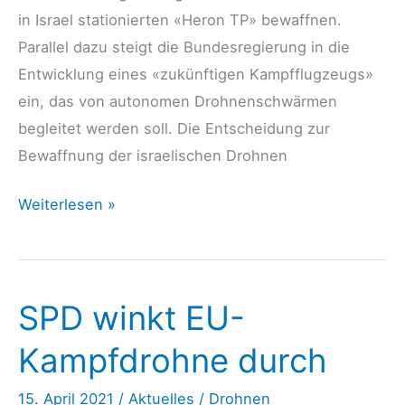
in Israel stationierten «Heron TP» bewaffnen.
Parallel dazu steigt die Bundesregierung in die
Entwicklung eines «zukünftigen Kampfflugzeugs»
ein, das von autonomen Drohnenschwärmen
begleitet werden soll. Die Entscheidung zur
Bewaffnung der israelischen Drohnen
Rosa-
Weiterlesen »
Luxemburg-
Stiftung
–
SPD winkt EU-
Der
lange
Kampfdrohne durch
Weg
zur
15. April 2021
/
Aktuelles
/
Drohnen