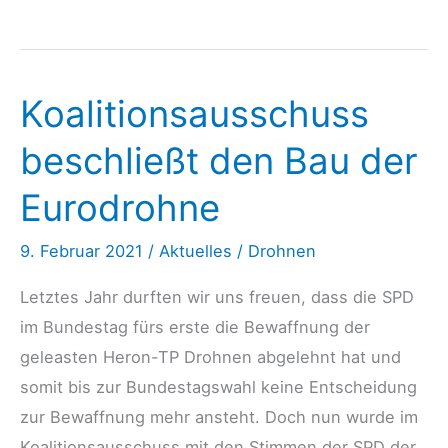
–
Drei
Milliarden
Koalitionsausschuss
für
die
beschließt den Bau der
Eurodrohne?
Eurodrohne
9. Februar 2021
/
Aktuelles
/
Drohnen
Letztes Jahr durften wir uns freuen, dass die SPD
im Bundestag fürs erste die Bewaffnung der
geleasten Heron-TP Drohnen abgelehnt hat und
somit bis zur Bundestagswahl keine Entscheidung
zur Bewaffnung mehr ansteht. Doch nun wurde im
Koalitionsausschuss mit den Stimmen der SPD der