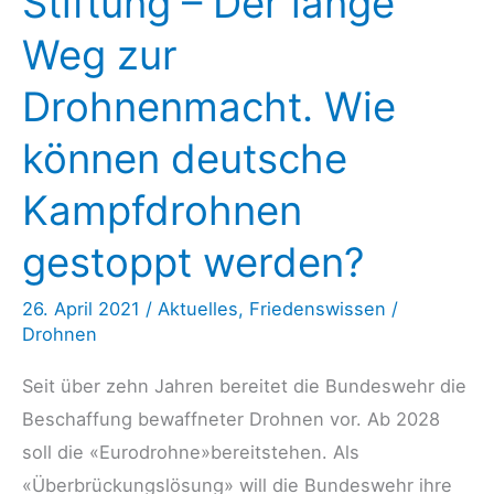
Stiftung – Der lange
Macht
Weg zur
sich
Deutschland
Drohnenmacht. Wie
bei
US-
können deutsche
Angriffen
Kampfdrohnen
mitschuldig?
gestoppt werden?
26. April 2021
/
Aktuelles
,
Friedenswissen
/
Drohnen
Seit über zehn Jahren bereitet die Bundeswehr die
Beschaffung bewaffneter Drohnen vor. Ab 2028
soll die «Eurodrohne»bereitstehen. Als
«Überbrückungslösung» will die Bundeswehr ihre