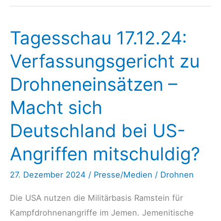
Die
medial
Tagesschau 17.12.24:
angeheizte
Drohnen-
Verfassungsgericht zu
Hysterie
Drohneneinsätzen –
fällt
jeden
Macht sich
Tag
mehr
Deutschland bei US-
in
Angriffen mitschuldig?
sich
zusammen
27. Dezember 2024
/
Presse/Medien
/
Drohnen
Die USA nutzen die Militärbasis Ramstein für
Kampfdrohnenangriffe im Jemen. Jemenitische