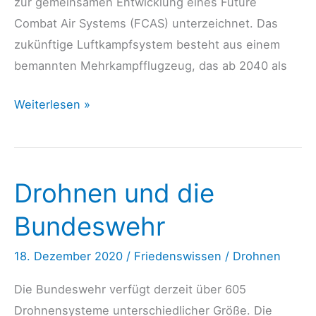
zur gemeinsamen Entwicklung eines Future
Combat Air Systems (FCAS) unterzeichnet. Das
zukünftige Luftkampfsystem besteht aus einem
bemannten Mehrkampfflugzeug, das ab 2040 als
Drohnen
Weiterlesen »
–
Die
Automatisierung
Drohnen und die
des
Tötens
Bundeswehr
18. Dezember 2020
/
Friedenswissen
/
Drohnen
Die Bundeswehr verfügt derzeit über 605
Drohnensysteme unterschiedlicher Größe. Die