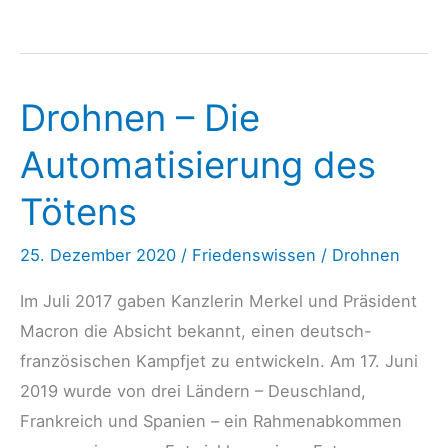
und
menschenrechtliche
Probleme
Drohnen – Die
sowie
ethische
Automatisierung des
Bedenken
Tötens
beim
Einsatz
25. Dezember 2020
/
Friedenswissen
/
Drohnen
vorn
Kampfdrohnen
Im Juli 2017 gaben Kanzlerin Merkel und Präsident
Macron die Absicht bekannt, einen deutsch-
französischen Kampfjet zu entwickeln. Am 17. Juni
2019 wurde von drei Ländern – Deuschland,
Frankreich und Spanien – ein Rahmenabkommen