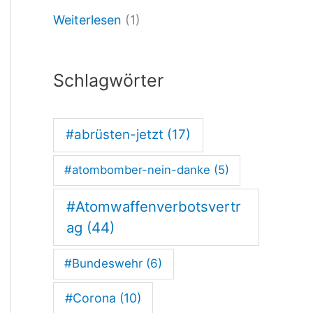
Weiterlesen
(1)
R
U
S
Schlagwörter
-
N
#abrüsten-jetzt
(17)
e
#atombomber-nein-danke
(5)
i
n
#Atomwaffenverbotsvertr
ag
(44)
#Bundeswehr
(6)
#Corona
(10)