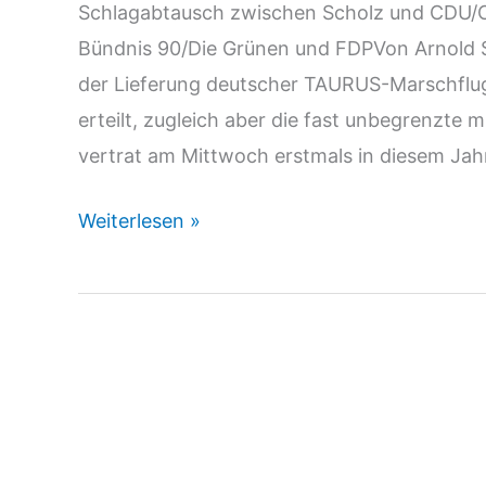
Schlagabtausch zwischen Scholz und CDU/CS
Bündnis 90/Die Grünen und FDPVon Arnold S
der Lieferung deutscher TAURUS-Marschflug
erteilt, zugleich aber die fast unbegrenzte m
vertrat am Mittwoch erstmals in diesem Jah
junge
Weiterlesen »
Welt
14.03.24:
Jein
zum
TAURUS-
Nein