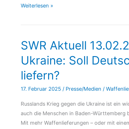
junge
Weiterlesen »
Welt
27.03.25:
Wieder
SWR Aktuell 13.02.2
mehr
deutsche
Ukraine: Soll Deuts
Waffen
liefern?
an
Israel
17. Februar 2025
/
Presse/Medien
/
Waffenli
Russlands Krieg gegen die Ukraine ist ein 
auch die Menschen in Baden-Württemberg be
Mit mehr Waffenlieferungen – oder mit eine