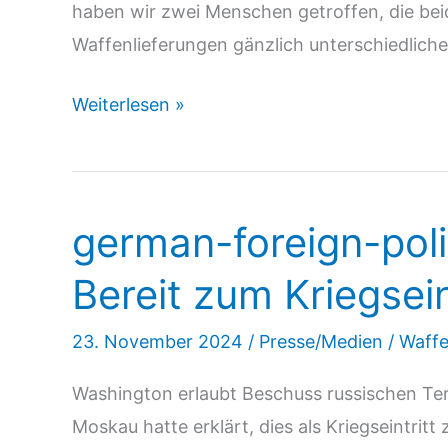
haben wir zwei Menschen getroffen, die bei
Waffenlieferungen gänzlich unterschiedlich
SWR
Weiterlesen »
Aktuell
13.02.25:
Krieg
german-foreign-poli
gegen
Ukraine:
Bereit zum Kriegsein
Soll
Deutschland
23. November 2024
/
Presse/Medien
/
Waffe
weiter
Washington erlaubt Beschuss russischen Ter
Waffen
Moskau hatte erklärt, dies als Kriegseintritt
liefern?