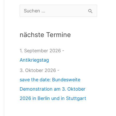
g
S
e
u
W
c
nächste Termine
e
h
l
e
1. September 2026 -
t
n
Antikriegstag
1
n
3. Oktober 2026 -
4
a
save the date: Bundesweite
.
c
Demonstration am 3. Oktober
0
h
2026 in Berlin und in Stuttgart
3
:
.