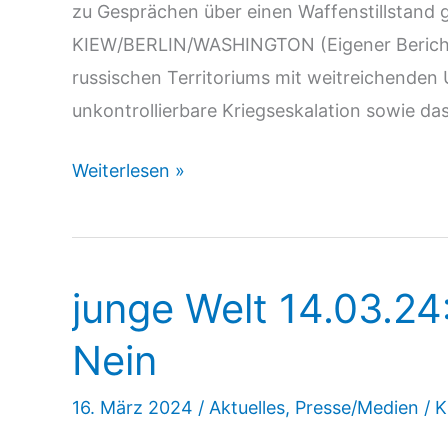
zu Gesprächen über einen Waffenstillstand 
KIEW/BERLIN/WASHINGTON (Eigener Bericht)
russischen Territoriums mit weitreichenden 
unkontrollierbare Kriegseskalation sowie d
german-
Weiterlesen »
foreign-
polica.com
18.11.24:
junge Welt 14.03.2
Bereit
zum
Nein
Kriegseintritt
16. März 2024
/
Aktuelles
,
Presse/Medien
/
K