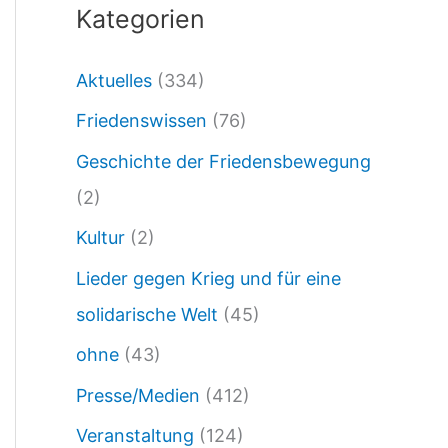
Kategorien
2
4
Aktuelles
(334)
:
Friedenswissen
(76)
J
e
Geschichte der Friedensbewegung
i
(2)
n
Kultur
(2)
z
Lieder gegen Krieg und für eine
u
solidarische Welt
(45)
m
ohne
(43)
T
Presse/Medien
(412)
A
Veranstaltung
(124)
U