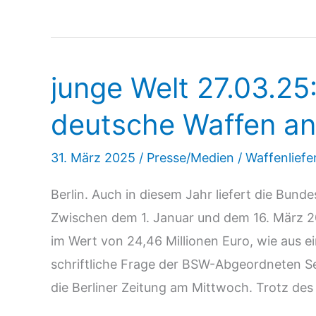
Welt
18.11.25:
WAFFENEXPORTE
junge Welt 27.03.25
NACH
ISRAEL
deutsche Waffen an 
–
Staatsräson
31. März 2025
/
Presse/Medien
/
Waffenliefe
rollt
Berlin. Auch in diesem Jahr liefert die Bunde
weiter
Zwischen dem 1. Januar und dem 16. März 
im Wert von 24,46 Millionen Euro, wie aus e
schriftliche Frage der BSW-Abgeordneten S
die Berliner Zeitung am Mittwoch. Trotz des