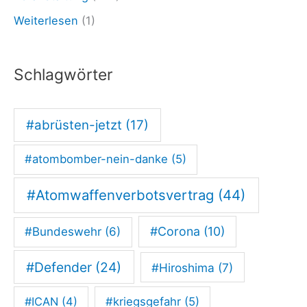
e
Weiterlesen
(1)
d
e
Schlagwörter
n
s
#abrüsten-jetzt
(17)
b
e
#atombomber-nein-danke
(5)
w
e
#Atomwaffenverbotsvertrag
(44)
g
#Corona
(10)
#Bundeswehr
(6)
u
n
#Defender
(24)
#Hiroshima
(7)
g
#ICAN
(4)
#kriegsgefahr
(5)