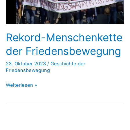
realem
Problem
Rekord-Menschenkette
der Friedensbewegung
23. Oktober 2023
/
Geschichte der
Friedensbewegung
Rekord-
Weiterlesen »
Menschenkette
der
Friedensbewegung