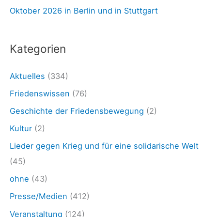
h
Oktober 2026 in Berlin und in Stuttgart
h
e
:
n
Kategorien
k
e
Aktuelles
(334)
t
Friedenswissen
(76)
t
Geschichte der Friedensbewegung
(2)
e
Kultur
(2)
d
Lieder gegen Krieg und für eine solidarische Welt
e
(45)
r
ohne
(43)
F
Presse/Medien
(412)
r
i
Veranstaltung
(124)