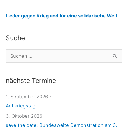
:
Lieder gegen Krieg und für eine solidarische Welt
R
e
Suche
k
o
S
r
u
d
c
-
nächste Termine
h
M
e
1. September 2026 -
e
n
Antikriegstag
n
n
s
3. Oktober 2026 -
a
c
save the date: Bundesweite Demonstration am 3.
c