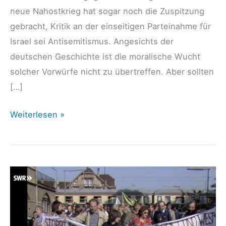
neue Nahostkrieg hat sogar noch die Zuspitzung
gebracht, Kritik an der einseitigen Parteinahme für
Israel sei Antisemitismus. Angesichts der
deutschen Geschichte ist die moralische Wucht
solcher Vorwürfe nicht zu übertreffen. Aber sollten
[…]
Netzwerk
Weiterlesen »
Friedenskooperative
–
„Rechtsoffenheit“
–
zwischen
Kampfbegriff
und