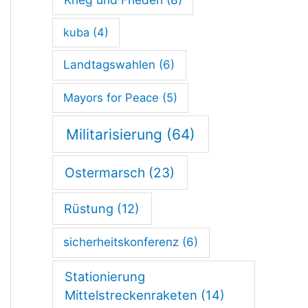
l
u
kuba
(4)
n
Landtagswahlen
(6)
g
Mayors for Peace
(5)
e
n
Militarisierung
(64)
Ostermarsch
(23)
Rüstung
(12)
sicherheitskonferenz
(6)
Stationierung
Mittelstreckenraketen
(14)