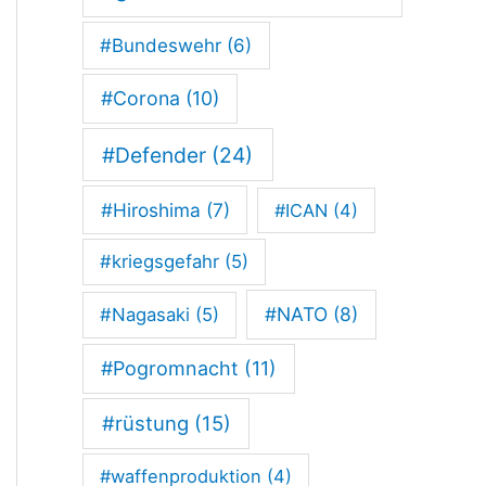
d
#Bundeswehr
(6)
e
r
#Corona
(10)
B
#Defender
(24)
u
#Hiroshima
(7)
#ICAN
(4)
n
d
#kriegsgefahr
(5)
e
#NATO
(8)
#Nagasaki
(5)
s
#Pogromnacht
(11)
t
a
#rüstung
(15)
g
#waffenproduktion
(4)