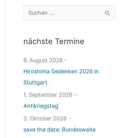
e
S
d
u
e
c
nächste Termine
n
h
s
e
6. August 2026 -
j
n
Hiroshima Gedenken 2026 in
o
n
Stuttgart
u
a
1. September 2026 -
r
c
Antikriegstag
n
h
3. Oktober 2026 -
a
:
save the date: Bundesweite
l