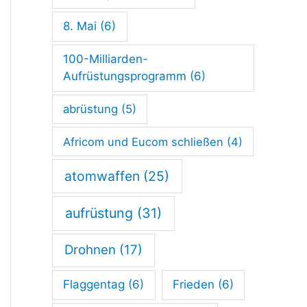
s
w
8. Mai
(6)
a
100-Milliarden-
h
Aufrüstungsprogramm
(6)
l
abrüstung
(5)
:
Africom und Eucom schließen
(4)
G
e
atomwaffen
(25)
g
aufrüstung
(31)
e
n
Drohnen
(17)
l
Flaggentag
(6)
Frieden
(6)
ä