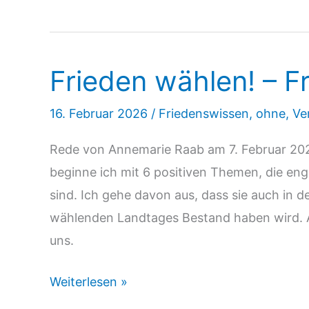
REICHT!
ALARMSTUFE
ROT
Frieden wählen! – F
FÜR
UNSERE
16. Februar 2026
/
Friedenswissen
,
ohne
,
Ve
ARBEIT.
FÜR
Rede von Annemarie Raab am 7. Februar 202
UNSERE
beginne ich mit 6 positiven Themen, die en
KOMMUNEN.
sind. Ich gehe davon aus, dass sie auch in 
wählenden Landtages Bestand haben wird. A
uns.
Frieden
Weiterlesen »
wählen!