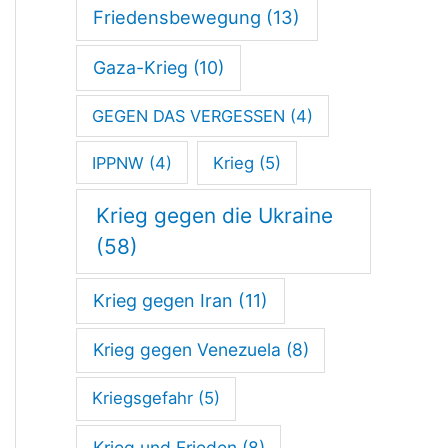
Friedensbewegung
(13)
u
f
Gaza-Krieg
(10)
i
GEGEN DAS VERGESSEN
(4)
g
IPPNW
(4)
Krieg
(5)
e
E
Krieg gegen die Ukraine
n
(58)
t
Krieg gegen Iran
(11)
w
i
Krieg gegen Venezuela
(8)
c
Kriegsgefahr
(5)
k
Krieg und Frieden
(8)