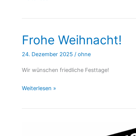
13.01.26:
Gazastreifen:
Trotz
Frohe Weihnacht!
Waffenruhe
sterben
24. Dezember 2025
/
ohne
Kinder
Wir wünschen friedliche Festtage!
Frohe
Weiterlesen »
Weihnacht!