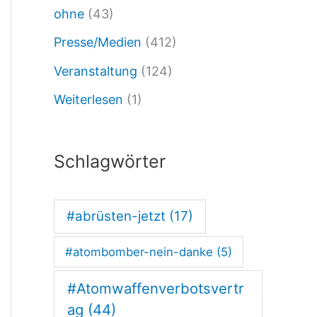
ohne
(43)
5
Presse/Medien
(412)
/
Veranstaltung
(124)
N
Weiterlesen
(1)
r
.
Schlagwörter
2
:
#abrüsten-jetzt
(17)
N
#atombomber-nein-danke
(5)
a
c
#Atomwaffenverbotsvertr
h
ag
(44)