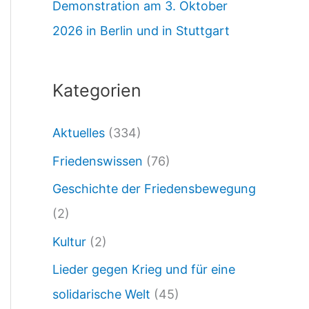
Demonstration am 3. Oktober
M
2026 in Berlin und in Stuttgart
ä
r
z
Kategorien
–
Aktuelles
(334)
A
p
Friedenswissen
(76)
r
Geschichte der Friedensbewegung
i
(2)
l
Kultur
(2)
2
Lieder gegen Krieg und für eine
0
solidarische Welt
(45)
2