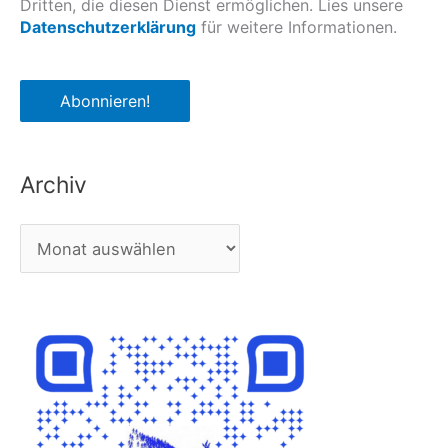
Dritten, die diesen Dienst ermöglichen. Lies unsere
Datenschutzerklärung
für weitere Informationen.
Archiv
A
r
c
h
i
v