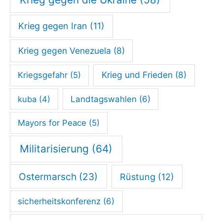
E
Krieg gegen Iran
(11)
u
r
Krieg gegen Venezuela
(8)
o
p
Krieg und Frieden
(8)
Kriegsgefahr
(5)
ä
kuba
(4)
Landtagswahlen
(6)
i
s
Mayors for Peace
(5)
c
Militarisierung
(64)
h
e
Ostermarsch
(23)
Rüstung
(12)
n
U
sicherheitskonferenz
(6)
n