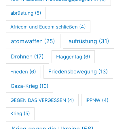
n
abrüstung
(5)
B
a
Africom und Eucom schließen
(4)
u
atomwaffen
(25)
aufrüstung
(31)
s
t
Drohnen
(17)
Flaggentag
(6)
e
l
Friedensbewegung
(13)
Frieden
(6)
l
Gaza-Krieg
(10)
e
n
GEGEN DAS VERGESSEN
(4)
IPPNW
(4)
d
Krieg
(5)
e
r
Krieg gegen die Ukraine
(58)