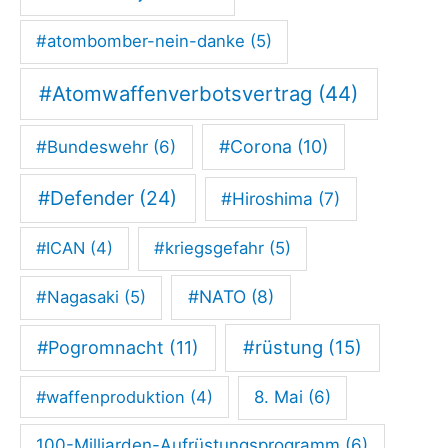
d
#atombomber-nein-danke
(5)
e
n
#Atomwaffenverbotsvertrag
(44)
s
#Corona
(10)
#Bundeswehr
(6)
p
o
#Defender
(24)
#Hiroshima
(7)
l
i
#ICAN
(4)
#kriegsgefahr
(5)
t
#NATO
(8)
#Nagasaki
(5)
i
s
#rüstung
(15)
#Pogromnacht
(11)
c
#waffenproduktion
(4)
8. Mai
(6)
h
e
100-Milliarden-Aufrüstungsprogramm
(6)