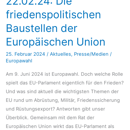
22.02.24: Die
Was
friedenspolitischen
steht
in
Baustellen der
den
Wahlprogrammen
Europäischen Union
der
25. Februar 2024
/
Aktuelles
,
Presse/Medien
/
Parteien
Europawahl
zu
Friedenspolitik,
Am 9. Juni 2024 ist Europawahl. Doch welche Rolle
Rüstungsexporten
spielt das EU-Parlament eigentlich für den Frieden?
und
Und was sind aktuell die wichtigsten Themen der
Atomwaffen?
EU rund um Abrüstung, Militär, Friedenssicherung
und Rüstungsexport? Antworten gibt unser
Überblick. Gemeinsam mit dem Rat der
Europäischen Union wirkt das EU-Parlament als