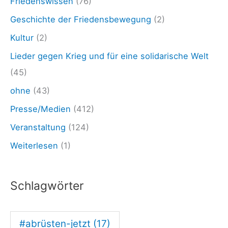
Friedenswissen
(76)
.
Geschichte der Friedensbewegung
(2)
0
Kultur
(2)
2
Lieder gegen Krieg und für eine solidarische Welt
.
(45)
2
ohne
(43)
4
Presse/Medien
(412)
:
D
Veranstaltung
(124)
i
Weiterlesen
(1)
e
f
Schlagwörter
r
i
#abrüsten-jetzt
(17)
e