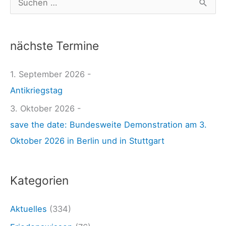
R
u
ü
c
s
nächste Termine
h
t
e
1. September 2026 -
u
n
Antikriegstag
n
n
g
3. Oktober 2026 -
a
l
save the date: Bundesweite Demonstration am 3.
c
e
Oktober 2026 in Berlin und in Stuttgart
h
b
:
e
Kategorien
n
2
Aktuelles
(334)
2