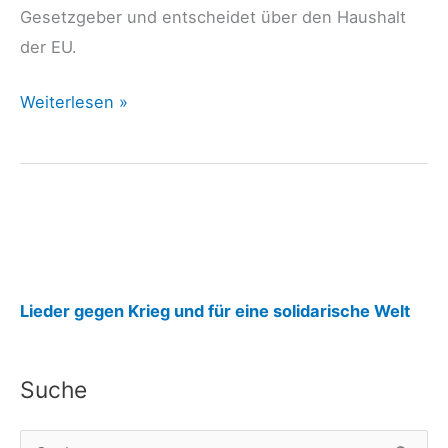
Gesetzgeber und entscheidet über den Haushalt
der EU.
ohne
Weiterlesen »
Rüstung
leben
22.02.24:
Die
friedenspolitischen
Baustellen
:
der
Lieder gegen Krieg und für eine solidarische Welt
Europäischen
o
Union
h
Suche
n
e
S