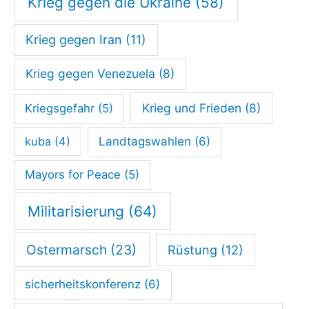
Krieg gegen die Ukraine
(58)
l
Krieg gegen Iran
(11)
l
o
Krieg gegen Venezuela
(8)
s
Krieg und Frieden
(8)
Kriegsgefahr
(5)
kuba
(4)
Landtagswahlen
(6)
Mayors for Peace
(5)
Militarisierung
(64)
Ostermarsch
(23)
Rüstung
(12)
sicherheitskonferenz
(6)