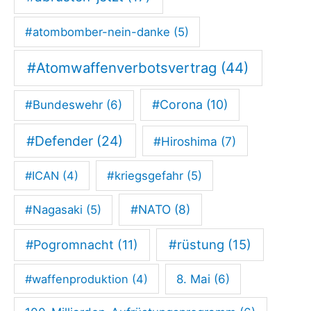
R
#atombomber-nein-danke
(5)
O
S
#Atomwaffenverbotsvertrag
(44)
S
#Corona
(10)
#Bundeswehr
(6)
A
–
#Defender
(24)
#Hiroshima
(7)
I
n
#ICAN
(4)
#kriegsgefahr
(5)
j
#NATO
(8)
#Nagasaki
(5)
e
d
#rüstung
(15)
#Pogromnacht
(11)
e
#waffenproduktion
(4)
8. Mai
(6)
r
H