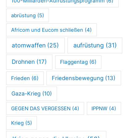
100-Milliarden-Aufrüstungsprogramm
(6)
i
abrüstung
(5)
n
s
Africom und Eucom schließen
(4)
i
atomwaffen
(25)
aufrüstung
(31)
c
h
Drohnen
(17)
Flaggentag
(6)
t
b
Friedensbewegung
(13)
Frieden
(6)
e
Gaza-Krieg
(10)
i
s
GEGEN DAS VERGESSEN
(4)
IPPNW
(4)
p
Krieg
(5)
i
e