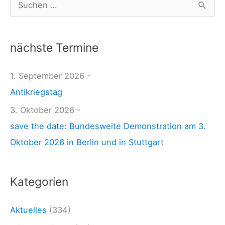
S
e
u
W
c
e
nächste Termine
h
l
e
1. September 2026 -
t
n
Antikriegstag
2
n
2
3. Oktober 2026 -
a
.
save the date: Bundesweite Demonstration am 3.
c
0
Oktober 2026 in Berlin und in Stuttgart
h
6
:
.
Kategorien
2
6
Aktuelles
(334)
: