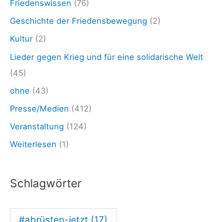
Friedenswissen
(76)
O
Geschichte der Friedensbewegung
(2)
P
Kultur
(2)
E
Lieder gegen Krieg und für eine solidarische Welt
R
(45)
A
ohne
(43)
T
Presse/Medien
(412)
I
O
Veranstaltung
(124)
N
Weiterlesen
(1)
B
A
Schlagwörter
R
B
#abrüsten-jetzt
(17)
A