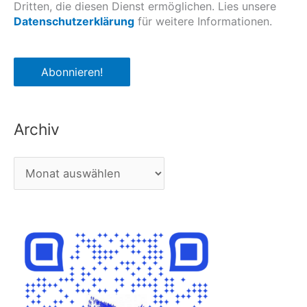
Dritten, die diesen Dienst ermöglichen. Lies unsere
Datenschutzerklärung
für weitere Informationen.
Archiv
A
r
c
h
i
v