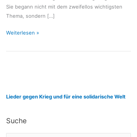
Sie begann nicht mit dem zweifellos wichtigsten
Thema, sondern […]
junge
Weiterlesen »
Welt
22.06.26:
OPERATION
BARBAROSSA
–
In
:
jeder
Lieder gegen Krieg und für eine solidarische Welt
Hinsicht
j
beispiellos
u
Suche
n
g