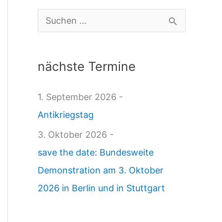
N
S
A
u
b
c
nächste Termine
g
h
e
e
1. September 2026 -
o
n
Antikriegstag
r
n
3. Oktober 2026 -
d
a
save the date: Bundesweite
n
c
Demonstration am 3. Oktober
e
h
2026 in Berlin und in Stuttgart
t
:
e