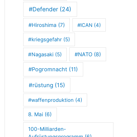
r
#Defender
(24)
g
#Hiroshima
(7)
#ICAN
(4)
v
o
#kriegsgefahr
(5)
r
#NATO
(8)
#Nagasaki
(5)
d
#Pogromnacht
(11)
e
r
#rüstung
(15)
L
#waffenproduktion
(4)
a
8. Mai
(6)
n
d
100-Milliarden-
Aufrüstungsprogramm
(6)