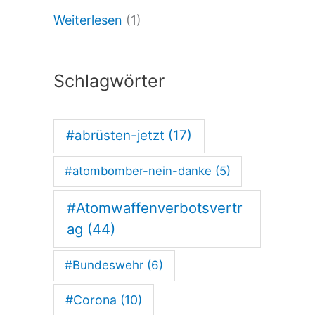
Weiterlesen
(1)
e
n
–
Schlagwörter
W
ü
#abrüsten-jetzt
(17)
r
#atombomber-nein-danke
(5)
t
t
#Atomwaffenverbotsvertr
e
ag
(44)
m
#Bundeswehr
(6)
b
#Corona
(10)
e