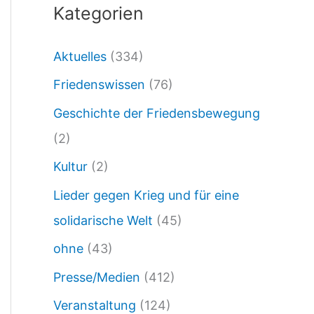
Kategorien
n
-
Aktuelles
(334)
A
Friedenswissen
(76)
p
p
Geschichte der Friedensbewegung
e
(2)
l
Kultur
(2)
l
Lieder gegen Krieg und für eine
i
solidarische Welt
(45)
n
ohne
(43)
B
Presse/Medien
(412)
a
Veranstaltung
(124)
d