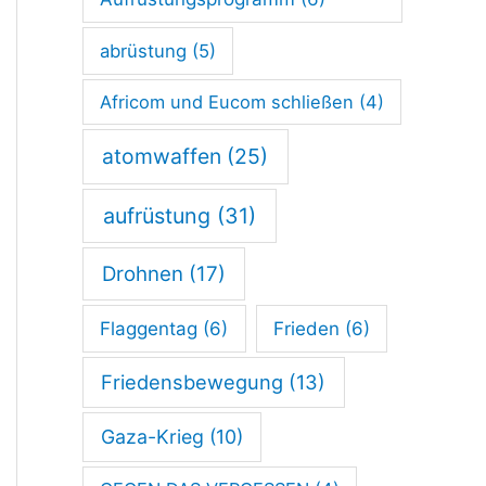
t
a
abrüstung
(5)
g
Africom und Eucom schließen
(4)
s
atomwaffen
(25)
w
a
aufrüstung
(31)
h
Drohnen
(17)
l
Flaggentag
(6)
Frieden
(6)
Friedensbewegung
(13)
Gaza-Krieg
(10)