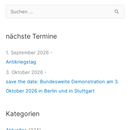
zu
a
S
werden!
u
u
d
c
e
nächste Termine
h
r
e
1. September 2026 -
G
n
Antikriegstag
r
n
u
3. Oktober 2026 -
a
n
save the date: Bundesweite Demonstration am 3.
c
d
Oktober 2026 in Berlin und in Stuttgart
h
r
:
e
Kategorien
c
h