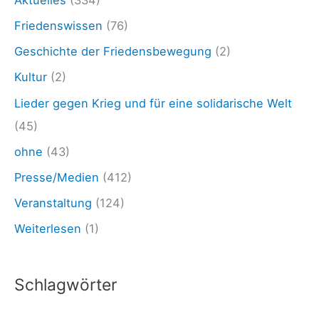
Aktuelles
(334)
t
Friedenswissen
(76)
e
Geschichte der Friedensbewegung
(2)
i
Kultur
(2)
m
Lieder gegen Krieg und für eine solidarische Welt
„
(45)
C
ohne
(43)
o
Presse/Medien
(412)
r
o
Veranstaltung
(124)
n
Weiterlesen
(1)
a
–
Schlagwörter
A
u