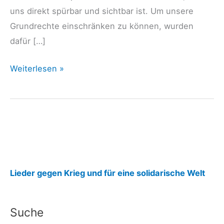
uns direkt spürbar und sichtbar ist. Um unsere
Grundrechte einschränken zu können, wurden
dafür […]
Abbau
Weiterlesen »
der
Grundrechte
im
„Corona
–
Ausnahmezustand“
:
birgt
Lieder gegen Krieg und für eine solidarische Welt
die
A
Gefahr
b
Suche
dauerhaft
b