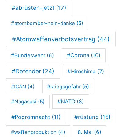
#abrüsten-jetzt
(17)
s
n
#atombomber-nein-danke
(5)
a
h
#Atomwaffenverbotsvertrag
(44)
m
#Corona
(10)
#Bundeswehr
(6)
e
z
#Defender
(24)
#Hiroshima
(7)
u
s
#ICAN
(4)
#kriegsgefahr
(5)
t
#NATO
(8)
#Nagasaki
(5)
a
n
#rüstung
(15)
#Pogromnacht
(11)
d
#waffenproduktion
(4)
8. Mai
(6)
“