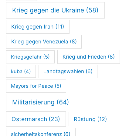
d
Krieg gegen die Ukraine
(58)
a
Krieg gegen Iran
(11)
u
e
Krieg gegen Venezuela
(8)
r
h
Krieg und Frieden
(8)
Kriegsgefahr
(5)
a
kuba
(4)
Landtagswahlen
(6)
f
t
Mayors for Peace
(5)
z
Militarisierung
(64)
u
w
Ostermarsch
(23)
Rüstung
(12)
e
r
sicherheitskonferenz
(6)