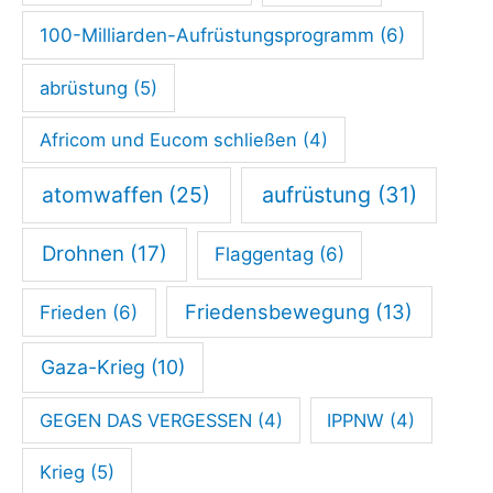
b
100-Milliarden-Aufrüstungsprogramm
(6)
i
abrüstung
(5)
r
g
Africom und Eucom schließen
(4)
t
atomwaffen
(25)
aufrüstung
(31)
d
i
Drohnen
(17)
Flaggentag
(6)
e
G
Friedensbewegung
(13)
Frieden
(6)
e
Gaza-Krieg
(10)
f
a
GEGEN DAS VERGESSEN
(4)
IPPNW
(4)
h
Krieg
(5)
r