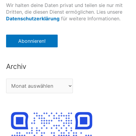
Wir halten deine Daten privat und teilen sie nur mit
Dritten, die diesen Dienst ermöglichen. Lies unsere
Datenschutzerklärung
für weitere Informationen.
Archiv
A
r
c
h
i
v