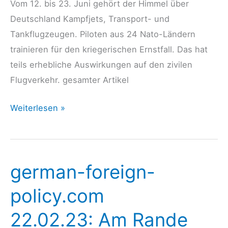
Vom 12. bis 23. Juni gehört der Himmel über
Deutschland Kampfjets, Transport- und
Tankflugzeugen. Piloten aus 24 Nato-Ländern
trainieren für den kriegerischen Ernstfall. Das hat
teils erhebliche Auswirkungen auf den zivilen
Flugverkehr. gesamter Artikel
StZ
Weiterlesen »
10.05.23:
Nato-
Übung
german-foreign-
„Air
Defender
policy.com
2023“
22.02.23: Am Rande
–