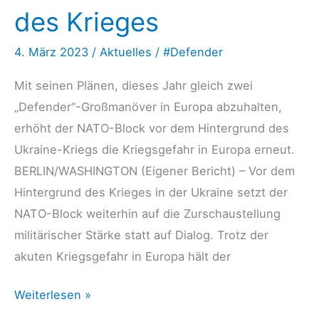
Was
des Krieges
wird
man
4. März 2023
/
Aktuelles
/
#Defender
bei
Mit seinen Plänen, dieses Jahr gleich zwei
„Air
„Defender“-Großmanöver in Europa abzuhalten,
Defender“
erhöht der NATO-Block vor dem Hintergrund des
sehen
Ukraine-Kriegs die Kriegsgefahr in Europa erneut.
können?
BERLIN/WASHINGTON (Eigener Bericht) – Vor dem
Hintergrund des Krieges in der Ukraine setzt der
NATO-Block weiterhin auf die Zurschaustellung
militärischer Stärke statt auf Dialog. Trotz der
akuten Kriegsgefahr in Europa hält der
german-
Weiterlesen »
foreign-