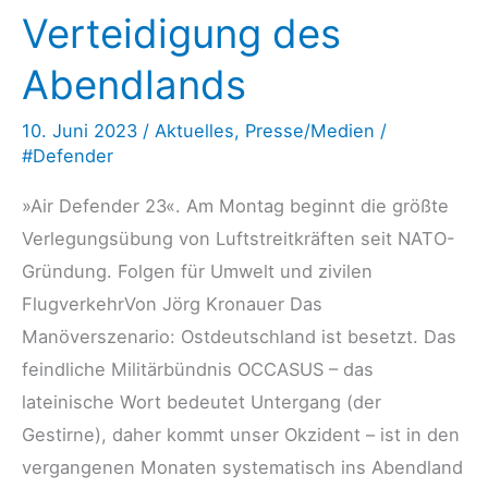
Superlative
Verteidigung des
im
Juni
Abendlands
über
10. Juni 2023
/
Aktuelles
,
Presse/Medien
/
Deutschland
#Defender
»Air Defender 23«. Am Montag beginnt die größte
Verlegungsübung von Luftstreitkräften seit NATO-
Gründung. Folgen für Umwelt und zivilen
FlugverkehrVon Jörg Kronauer Das
Manöverszenario: Ostdeutschland ist besetzt. Das
feindliche Militärbündnis ­OCCASUS – das
lateinische Wort bedeutet Untergang (der
Gestirne), daher kommt unser Okzident – ist in den
vergangenen Monaten systematisch ins Abendland