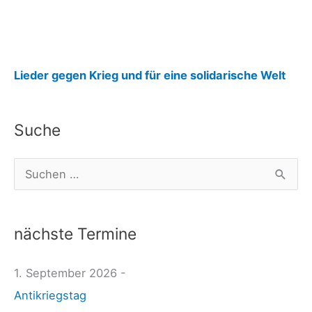
20
Plus“
:
Lieder gegen Krieg und für eine solidarische Welt
M
i
Suche
l
i
S
t
u
ä
c
r
nächste Termine
h
ü
e
1. September 2026 -
b
n
Antikriegstag
u
n