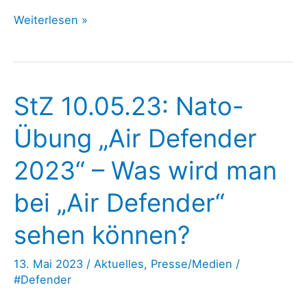
Vor
Weiterlesen »
NATO-
Kriegsübung
„Air
StZ 10.05.23: Nato-
Defender“:
Friedensgesellschaft
Übung „Air Defender
warnt
2023“ – Was wird man
vor
Eskalation
bei „Air Defender“
sehen können?
13. Mai 2023
/
Aktuelles
,
Presse/Medien
/
#Defender