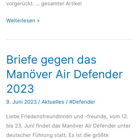
vorgerückt. … gesamter Artikel
jungeWelt
Weiterlesen »
08.06.23:
GEFÄHRLICHES
MILITÄRMANÖVER
Briefe gegen das
–
Verteidigung
Manöver Air Defender
des
2023
Abendlands
9. Juni 2023
/
Aktuelles
/
#Defender
Liebe Friedensfreundinnen und -freunde, vom 12.
bis 23. Juni findet das Manöver Air Defender unter
deutscher Führung statt. Es ist die größte