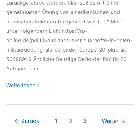
zurückgefahren worden. Nun soll es mit einer
gemeinsamen Übung von amerikanischen und
polnischen Soldaten fortgesetzt werden.“ Mehr
unter folgendem Link: https://rp-
online.de/politik/ausland/us-streitkraefte-in-polen-
militaeruebung-als-defender-europe-20-plus_aid-
50868949 Ähnliche Beiträge:Defender Pacific 20 –
Aufmarsch in
Militärübung
Weiterlesen »
der
USA
als
←
Zurück
1
2
3
Weiter
→
„Defender-
Europe