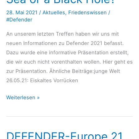
28. Mai 2021
/
Aktuelles
,
Friedenswissen
/
#Defender
An unserem letzten Treffen haben wir uns mit
neuen Informationen zu Defender 2021 befasst.
Dazu wurde eine informative Präsentation erstellt,
die wir euch nicht vorenthalten wollen. Hier geht es
zur Präsentation. Ähnliche Beiträge:junge Welt
26.05.21: Eiskaltes Vorrücken
Defender
Weiterlesen »
2021
–
Black
DEFENDER-Europe 21
Sea