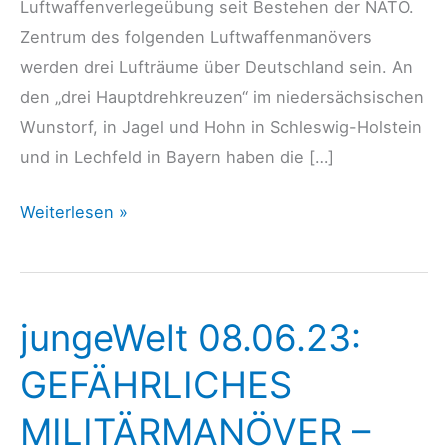
Luftwaffenverlegeübung seit Bestehen der NATO.
Zentrum des folgenden Luftwaffenmanövers
werden drei Lufträume über Deutschland sein. An
den „drei Hauptdrehkreuzen“ im niedersächsischen
Wunstorf, in Jagel und Hohn in Schleswig-Holstein
und in Lechfeld in Bayern haben die […]
IMI-
Weiterlesen »
Analyse:
Air
Defender
jungeWelt 08.06.23:
2023
–
GEFÄHRLICHES
Luftwaffenmanöver
MILITÄRMANÖVER –
der