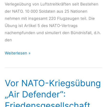
Verlegeübung von Luftstreitkräften seit Bestehen
der NATO. 10 000 Soldaten aus 25 Nationen
nehmen mit insgesamt 220 Flugzeugen teil. Die
Übung ist Artikel 5 des NATO-Vertrags
nachempfunden und simuliert den Bündnisfall, d.h.
den
Briefe
Weiterlesen »
gegen
das
Manöver
Vor NATO-Kriegsübung
Air
Defender
„Air Defender“:
2023
Friedensgesellschaft