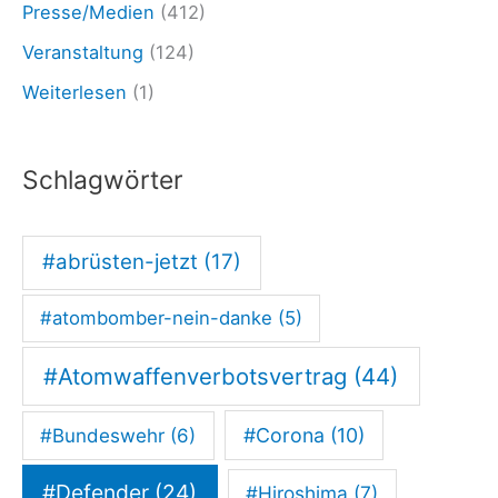
Presse/Medien
(412)
f
e
Veranstaltung
(124)
n
Weiterlesen
(1)
d
e
Schlagwörter
r
-
#abrüsten-jetzt
(17)
E
u
#atombomber-nein-danke
(5)
r
o
#Atomwaffenverbotsvertrag
(44)
p
#Corona
(10)
#Bundeswehr
(6)
e
2
#Defender
(24)
#Hiroshima
(7)