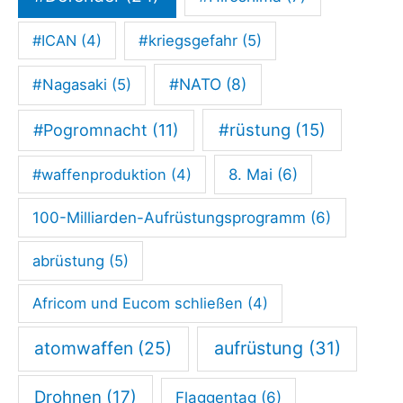
0
P
#ICAN
(4)
#kriegsgefahr
(5)
l
#NATO
(8)
#Nagasaki
(5)
u
s
#rüstung
(15)
#Pogromnacht
(11)
“
#waffenproduktion
(4)
8. Mai
(6)
100-Milliarden-Aufrüstungsprogramm
(6)
abrüstung
(5)
Africom und Eucom schließen
(4)
atomwaffen
(25)
aufrüstung
(31)
Drohnen
(17)
Flaggentag
(6)