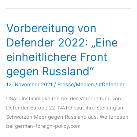
policy.com
22.02.23: Am
Vorbereitung von
Rande
des
Defender 2022: „Eine
Krieges
einheitlichere Front
gegen Russland“
12. November 2021
/
Presse/Medien
/
#Defender
USA: Unstimmigkeiten bei der Vorbereitung von
Defender Europe 22. NATO baut ihre Stellung am
Schwarzen Meer gegen Russland aus. Weiterlesen
bei german-foreign-policy.com