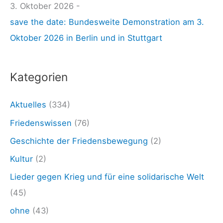
n
3. Oktober 2026 -
a
g
save the date: Bundesweite Demonstration am 3.
c
d
Oktober 2026 in Berlin und in Stuttgart
h
e
:
r
Kategorien
U
S
Aktuelles
(334)
A
Friedenswissen
(76)
a
Geschichte der Friedensbewegung
(2)
l
Kultur
(2)
s
Lieder gegen Krieg und für eine solidarische Welt
„
(45)
D
ohne
(43)
e