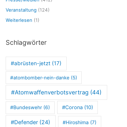
.
Veranstaltung
(124)
0
Weiterlesen
(1)
2
.
Schlagwörter
2
3
:
#abrüsten-jetzt
(17)
#atombomber-nein-danke
(5)
A
m
#Atomwaffenverbotsvertrag
(44)
R
#Corona
(10)
a
#Bundeswehr
(6)
n
#Defender
(24)
#Hiroshima
(7)
d