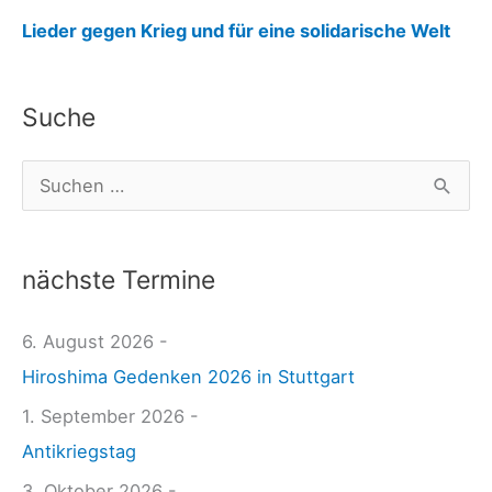
:
Lieder gegen Krieg und für eine solidarische Welt
g
e
Suche
r
m
S
a
u
n
c
-
nächste Termine
h
f
e
6. August 2026 -
o
n
Hiroshima Gedenken 2026 in Stuttgart
r
n
e
1. September 2026 -
a
i
Antikriegstag
c
g
3. Oktober 2026 -