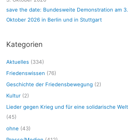
h
n
save the date: Bundesweite Demonstration am 3.
:
-
Oktober 2026 in Berlin und in Stuttgart
p
o
Kategorien
l
i
Aktuelles
(334)
c
Friedenswissen
(76)
y
Geschichte der Friedensbewegung
(2)
.
Kultur
(2)
c
Lieder gegen Krieg und für eine solidarische Welt
o
(45)
m
ohne
(43)
2
2
Presse/Medien
(412)