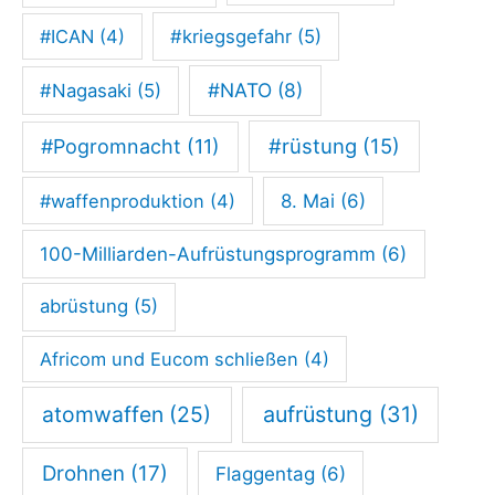
e
#ICAN
(4)
#kriegsgefahr
(5)
d
#NATO
(8)
#Nagasaki
(5)
e
s
#rüstung
(15)
#Pogromnacht
(11)
K
#waffenproduktion
(4)
8. Mai
(6)
r
i
100-Milliarden-Aufrüstungsprogramm
(6)
e
abrüstung
(5)
g
e
Africom und Eucom schließen
(4)
s
atomwaffen
(25)
aufrüstung
(31)
Drohnen
(17)
Flaggentag
(6)