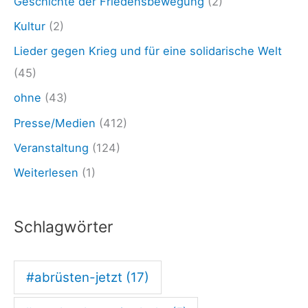
Geschichte der Friedensbewegung
(2)
e
Kultur
(2)
r
Lieder gegen Krieg und für eine solidarische Welt
Z
(45)
e
ohne
(43)
i
Presse/Medien
(412)
t
–
Veranstaltung
(124)
L
Weiterlesen
(1)
i
e
Schlagwörter
d
e
#abrüsten-jetzt
(17)
r
g