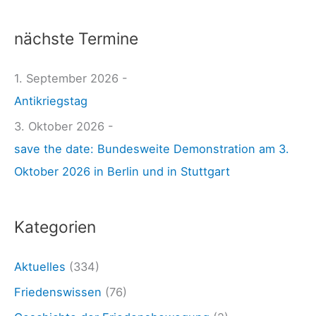
l
c
k
nächste Termine
h
.
e
1. September 2026 -
d
n
Antikriegstag
e
n
:
3. Oktober 2026 -
a
E
save the date: Bundesweite Demonstration am 3.
c
s
Oktober 2026 in Berlin und in Stuttgart
h
i
:
s
Kategorien
t
a
Aktuelles
(334)
n
Friedenswissen
(76)
d