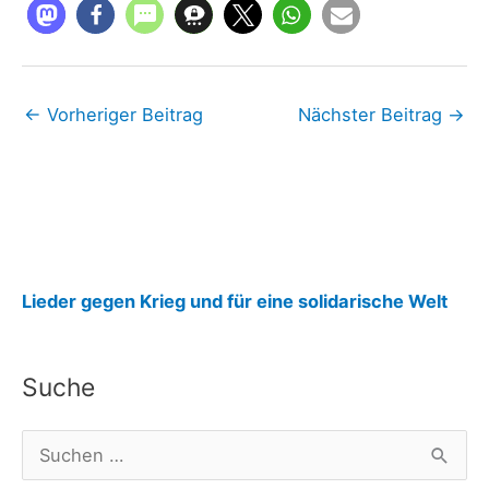
←
Vorheriger Beitrag
Nächster Beitrag
→
:
Lieder gegen Krieg und für eine solidarische Welt
o
s
Suche
t
f
S
o
u