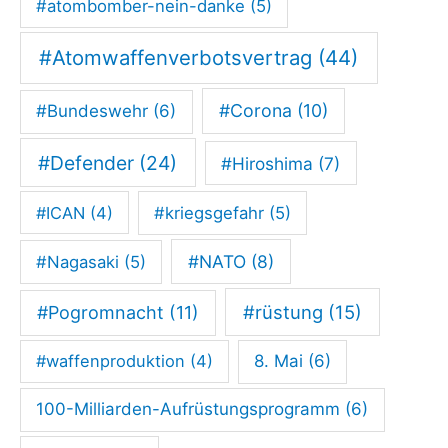
#atombomber-nein-danke
(5)
e
g
#Atomwaffenverbotsvertrag
(44)
e
#Corona
(10)
#Bundeswehr
(6)
n
d
#Defender
(24)
#Hiroshima
(7)
e
n
#ICAN
(4)
#kriegsgefahr
(5)
K
#NATO
(8)
#Nagasaki
(5)
r
i
#rüstung
(15)
#Pogromnacht
(11)
e
#waffenproduktion
(4)
8. Mai
(6)
g
100-Milliarden-Aufrüstungsprogramm
(6)