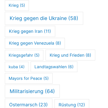
r
Krieg
(5)
e
c
Krieg gegen die Ukraine
(58)
h
Krieg gegen Iran
(11)
t
s
Krieg gegen Venezuela
(8)
Krieg und Frieden
(8)
Kriegsgefahr
(5)
kuba
(4)
Landtagswahlen
(6)
Mayors for Peace
(5)
Militarisierung
(64)
Ostermarsch
(23)
Rüstung
(12)