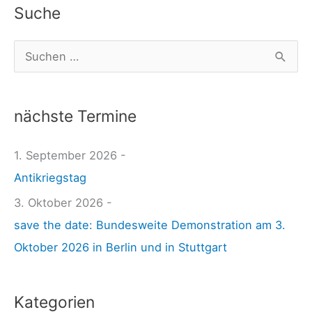
e
Suche
r
m
S
a
u
n
c
-
nächste Termine
h
f
e
1. September 2026 -
o
n
Antikriegstag
r
n
e
3. Oktober 2026 -
a
i
save the date: Bundesweite Demonstration am 3.
c
g
Oktober 2026 in Berlin und in Stuttgart
h
n
:
-
Kategorien