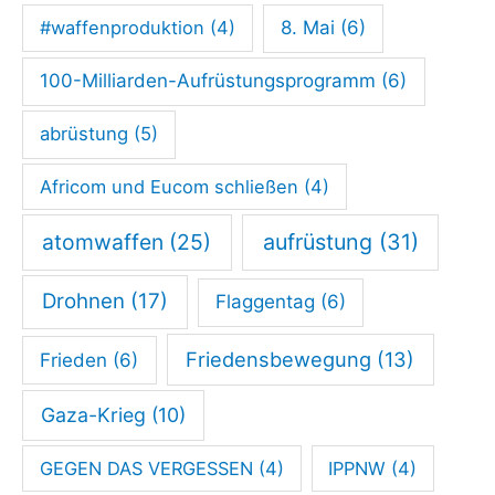
r
#waffenproduktion
(4)
8. Mai
(6)
ä
b
100-Milliarden-Aufrüstungsprogramm
(6)
e
abrüstung
(5)
r
d
Africom und Eucom schließen
(4)
e
atomwaffen
(25)
aufrüstung
(31)
s
V
Drohnen
(17)
Flaggentag
(6)
ö
l
Friedensbewegung
(13)
Frieden
(6)
k
Gaza-Krieg
(10)
e
r
GEGEN DAS VERGESSEN
(4)
IPPNW
(4)