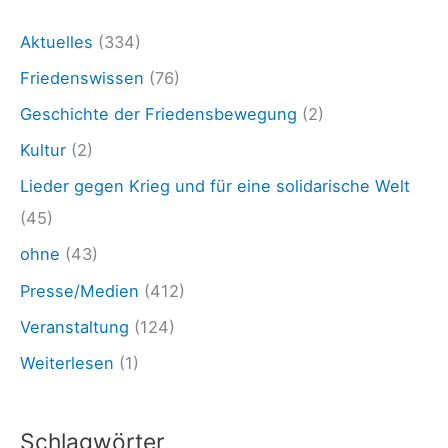
p
o
Aktuelles
(334)
l
Friedenswissen
(76)
i
Geschichte der Friedensbewegung
(2)
c
Kultur
(2)
y
Lieder gegen Krieg und für eine solidarische Welt
.
(45)
c
ohne
(43)
o
Presse/Medien
(412)
m
2
Veranstaltung
(124)
6
Weiterlesen
(1)
.
0
Schlagwörter