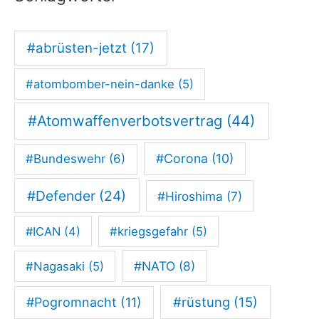
3
.
#abrüsten-jetzt
(17)
2
6
#atombomber-nein-danke
(5)
:
D
#Atomwaffenverbotsvertrag
(44)
i
#Corona
(10)
#Bundeswehr
(6)
e
T
#Defender
(24)
#Hiroshima
(7)
o
t
#ICAN
(4)
#kriegsgefahr
(5)
e
#NATO
(8)
#Nagasaki
(5)
n
g
#rüstung
(15)
#Pogromnacht
(11)