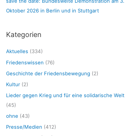
.
save the date: Bundesweite Demonstration am 3.
c
0
Oktober 2026 in Berlin und in Stuttgart
h
2
:
.
Kategorien
2
5
Aktuelles
(334)
:
Friedenswissen
(76)
»
Geschichte der Friedensbewegung
(2)
D
Kultur
(2)
i
Lieder gegen Krieg und für eine solidarische Welt
e
(45)
F
ohne
(43)
r
Presse/Medien
(412)
i