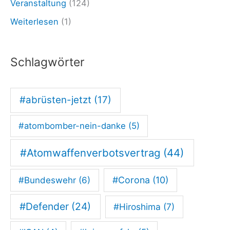
e
Veranstaltung
(124)
d
Weiterlesen
(1)
e
n
Schlagwörter
s
t
#abrüsten-jetzt
(17)
a
u
#atombomber-nein-danke
(5)
b
e
#Atomwaffenverbotsvertrag
(44)
n
#Corona
(10)
#Bundeswehr
(6)
s
i
#Defender
(24)
#Hiroshima
(7)
n