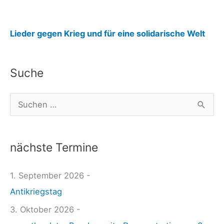
:
Lieder gegen Krieg und für eine solidarische Welt
j
u
Suche
n
g
S
e
u
W
c
e
nächste Termine
h
l
e
1. September 2026 -
t
n
Antikriegstag
2
n
5
3. Oktober 2026 -
a