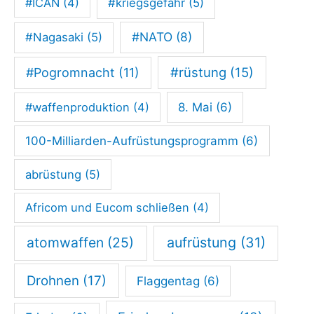
d
#ICAN
(4)
#kriegsgefahr
(5)
›
#NATO
(8)
#Nagasaki
(5)
e
n
#rüstung
(15)
#Pogromnacht
(11)
t
#waffenproduktion
(4)
8. Mai
(6)
s
o
100-Milliarden-Aufrüstungsprogramm
(6)
r
abrüstung
(5)
g
t
Africom und Eucom schließen
(4)
‹
atomwaffen
(25)
aufrüstung
(31)
«
Drohnen
(17)
Flaggentag
(6)