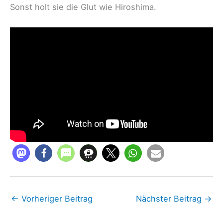
Sonst holt sie die Glut wie Hiroshima.
←
Vorheriger Beitrag
Nächster Beitrag
→