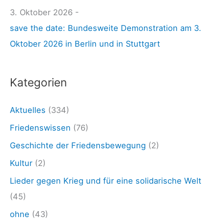
o
3. Oktober 2026 -
a
s
save the date: Bundesweite Demonstration am 3.
c
h
Oktober 2026 in Berlin und in Stuttgart
h
i
:
m
Kategorien
a
2
Aktuelles
(334)
0
Friedenswissen
(76)
0
Geschichte der Friedensbewegung
(2)
9
Kultur
(2)
(
Lieder gegen Krieg und für eine solidarische Welt
L
(45)
i
ohne
(43)
v