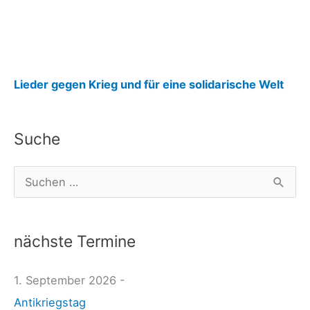
:
Lieder gegen Krieg und für eine solidarische Welt
P
u
Suche
h
d
S
y
u
s
c
–
nächste Termine
h
H
e
1. September 2026 -
i
n
Antikriegstag
r
n