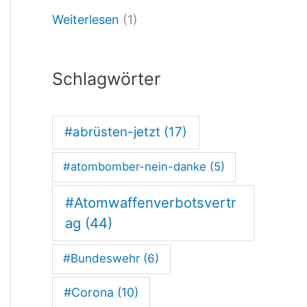
Weiterlesen
(1)
u
m
e
Schlagwörter
n
s
#abrüsten-jetzt
(17)
i
#atombomber-nein-danke
(5)
n
d
#Atomwaffenverbotsvertr
ag
(44)
#Bundeswehr
(6)
#Corona
(10)