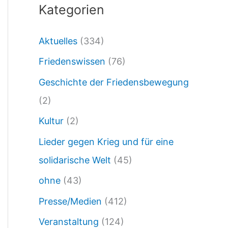
Kategorien
S
a
Aktuelles
(334)
g
Friedenswissen
(76)
m
i
Geschichte der Friedensbewegung
r
(2)
w
Kultur
(2)
o
Lieder gegen Krieg und für eine
d
solidarische Welt
(45)
i
ohne
(43)
e
Presse/Medien
(412)
B
Veranstaltung
(124)
l