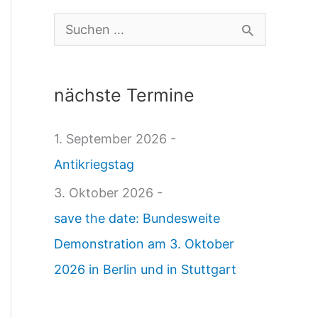
l
S
e
u
n
c
nächste Termine
e
h
D
e
1. September 2026 -
i
n
Antikriegstag
e
n
3. Oktober 2026 -
t
a
save the date: Bundesweite
r
c
Demonstration am 3. Oktober
i
h
2026 in Berlin und in Stuttgart
c
:
h