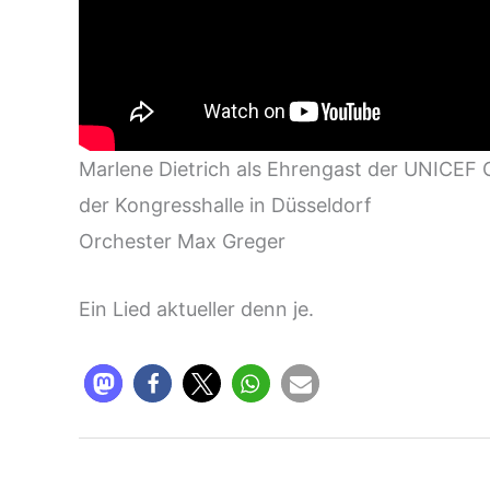
Marlene Dietrich als Ehrengast der UNICEF G
der Kongresshalle in Düsseldorf
Orchester Max Greger
Ein Lied aktueller denn je.