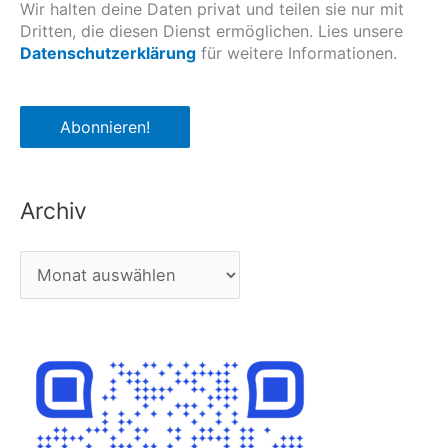
Wir halten deine Daten privat und teilen sie nur mit
Dritten, die diesen Dienst ermöglichen. Lies unsere
Datenschutzerklärung
für weitere Informationen.
Archiv
A
r
c
h
i
v