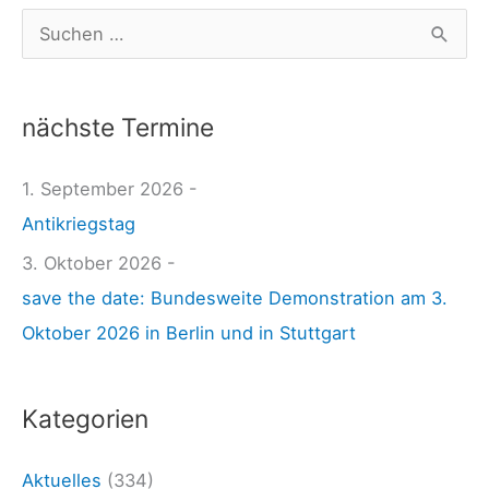
h
S
v
u
i
c
e
nächste Termine
h
l
e
1. September 2026 -
z
n
Antikriegstag
u
n
t
3. Oktober 2026 -
a
u
save the date: Bundesweite Demonstration am 3.
c
n
Oktober 2026 in Berlin und in Stuttgart
h
:
Kategorien
Aktuelles
(334)