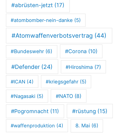
#abrüsten-jetzt
(17)
#atombomber-nein-danke
(5)
#Atomwaffenverbotsvertrag
(44)
#Corona
(10)
#Bundeswehr
(6)
#Defender
(24)
#Hiroshima
(7)
#ICAN
(4)
#kriegsgefahr
(5)
#NATO
(8)
#Nagasaki
(5)
#rüstung
(15)
#Pogromnacht
(11)
#waffenproduktion
(4)
8. Mai
(6)