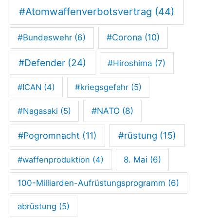
n
#Atomwaffenverbotsvertrag
(44)
w
#Corona
(10)
#Bundeswehr
(6)
i
c
#Defender
(24)
#Hiroshima
(7)
h
t
#ICAN
(4)
#kriegsgefahr
(5)
i
#NATO
(8)
#Nagasaki
(5)
g
e
#rüstung
(15)
#Pogromnacht
(11)
n
#waffenproduktion
(4)
8. Mai
(6)
B
e
100-Milliarden-Aufrüstungsprogramm
(6)
i
abrüstung
(5)
t