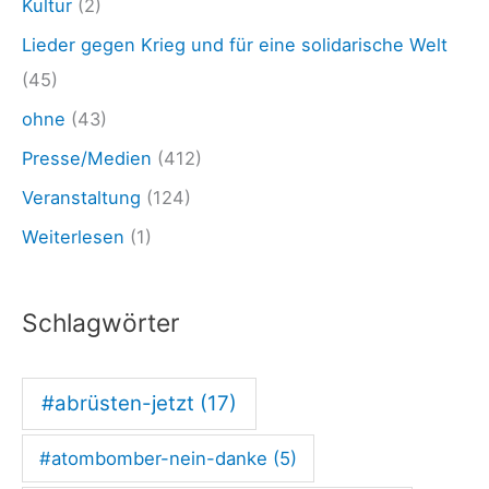
Kultur
(2)
t
Lieder gegen Krieg und für eine solidarische Welt
e
(45)
n
ohne
(43)
l
Presse/Medien
(412)
i
e
Veranstaltung
(124)
f
Weiterlesen
(1)
e
r
Schlagwörter
n
e
#abrüsten-jetzt
(17)
i
n
#atombomber-nein-danke
(5)
e