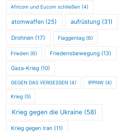
r
Africom und Eucom schließen
(4)
a
atomwaffen
(25)
aufrüstung
(31)
g
i
Drohnen
(17)
Flaggentag
(6)
m
K
Friedensbewegung
(13)
Frieden
(6)
a
Gaza-Krieg
(10)
m
p
GEGEN DAS VERGESSEN
(4)
IPPNW
(4)
f
Krieg
(5)
g
e
Krieg gegen die Ukraine
(58)
g
Krieg gegen Iran
(11)
e