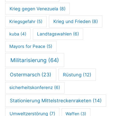
n
Krieg gegen Venezuela
(8)
C
o
Krieg und Frieden
(8)
Kriegsgefahr
(5)
r
kuba
(4)
Landtagswahlen
(6)
o
n
Mayors for Peace
(5)
a
Militarisierung
(64)
Ostermarsch
(23)
Rüstung
(12)
sicherheitskonferenz
(6)
Stationierung Mittelstreckenraketen
(14)
Umweltzerstörung
(7)
Waffen
(3)