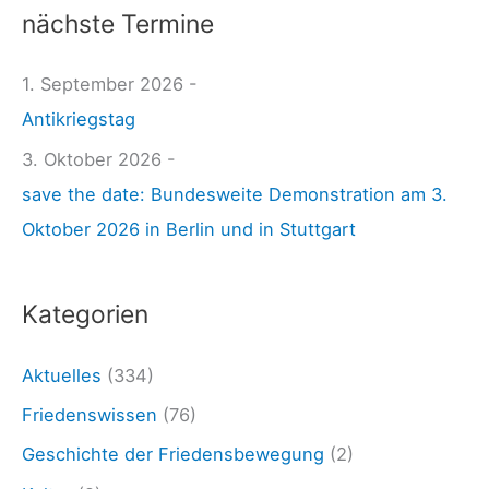
W
nächste Termine
h
a
e
1. September 2026 -
f
n
Antikriegstag
f
n
e
3. Oktober 2026 -
a
n
save the date: Bundesweite Demonstration am 3.
c
p
Oktober 2026 in Berlin und in Stuttgart
h
r
:
o
Kategorien
d
u
Aktuelles
(334)
z
Friedenswissen
(76)
e
Geschichte der Friedensbewegung
(2)
n