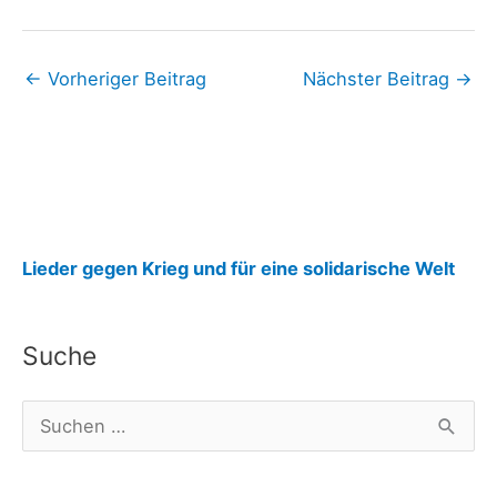
←
Vorheriger Beitrag
Nächster Beitrag
→
:
Lieder gegen Krieg und für eine solidarische Welt
U
n
Suche
s
e
S
r
u
e
c