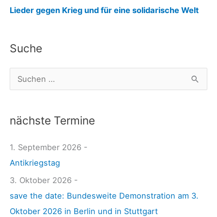
:
Lieder gegen Krieg und für eine solidarische Welt
j
u
Suche
n
g
S
e
u
W
c
e
nächste Termine
h
l
e
1. September 2026 -
t
n
Antikriegstag
1
n
4
3. Oktober 2026 -
a
.
save the date: Bundesweite Demonstration am 3.
c
0
Oktober 2026 in Berlin und in Stuttgart
h