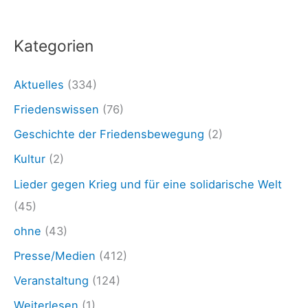
3
:
.
Kategorien
2
4
Aktuelles
(334)
:
Friedenswissen
(76)
J
Geschichte der Friedensbewegung
(2)
e
Kultur
(2)
i
Lieder gegen Krieg und für eine solidarische Welt
n
(45)
z
ohne
(43)
u
Presse/Medien
(412)
m
T
Veranstaltung
(124)
A
Weiterlesen
(1)