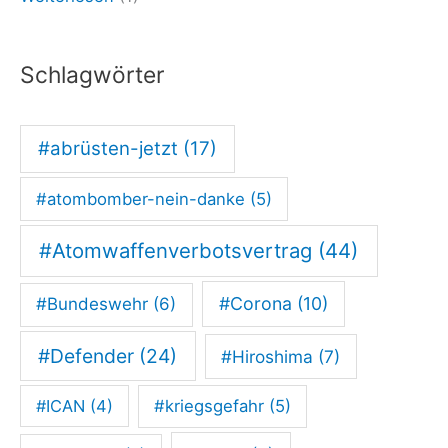
U
R
Schlagwörter
U
S
#abrüsten-jetzt
(17)
-
N
#atombomber-nein-danke
(5)
e
i
#Atomwaffenverbotsvertrag
(44)
n
#Corona
(10)
#Bundeswehr
(6)
#Defender
(24)
#Hiroshima
(7)
#ICAN
(4)
#kriegsgefahr
(5)