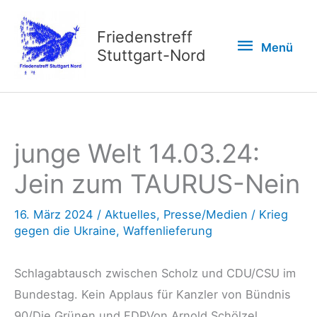
Zum
Inhalt
Friedenstreff
Menü
Menü
springen
Stuttgart-Nord
junge Welt 14.03.24:
Jein zum TAURUS-Nein
16. März 2024
/
Aktuelles
,
Presse/Medien
/
Krieg
gegen die Ukraine
,
Waffenlieferung
Schlagabtausch zwischen Scholz und CDU/CSU im
Bundestag. Kein Applaus für Kanzler von Bündnis
90/Die Grünen und FDPVon Arnold Schölzel