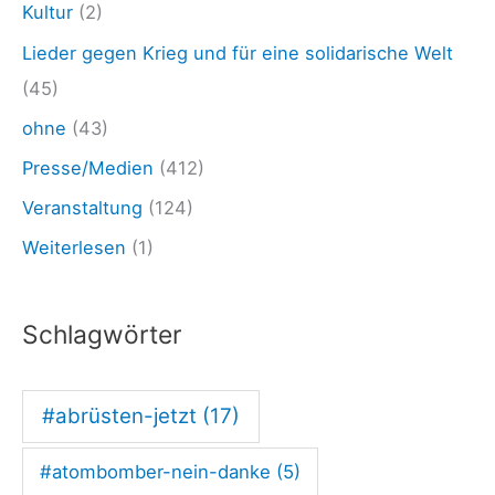
Kultur
(2)
g
Lieder gegen Krieg und für eine solidarische Welt
2
(45)
6
ohne
(43)
.
Presse/Medien
(412)
1
0
Veranstaltung
(124)
.
Weiterlesen
(1)
2
2
Schlagwörter
:
„
#abrüsten-jetzt
(17)
S
o
#atombomber-nein-danke
(5)
l