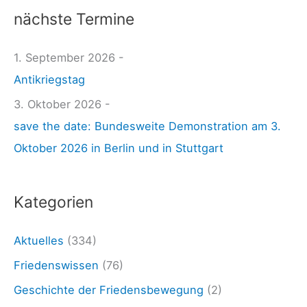
T
nächste Termine
h
:
e
1. September 2026 -
W
n
Antikriegstag
o
n
c
3. Oktober 2026 -
a
h
save the date: Bundesweite Demonstration am 3.
c
e
Oktober 2026 in Berlin und in Stuttgart
h
n
:
z
Kategorien
e
i
Aktuelles
(334)
t
Friedenswissen
(76)
u
Geschichte der Friedensbewegung
(2)
n