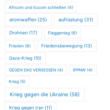
s
Africom und Eucom schließen
(4)
t
atomwaffen
(25)
aufrüstung
(31)
“
–
Drohnen
(17)
Flaggentag
(6)
W
o
Friedensbewegung
(13)
Frieden
(6)
w
Gaza-Krieg
(10)
a
r
GEGEN DAS VERGESSEN
(4)
IPPNW
(4)
d
Krieg
(5)
i
e
Krieg gegen die Ukraine
(58)
F
Krieg gegen Iran
(11)
r