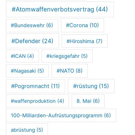
i
#Atomwaffenverbotsvertrag
(44)
d
#Corona
(10)
#Bundeswehr
(6)
a
r
#Defender
(24)
#Hiroshima
(7)
i
s
#ICAN
(4)
#kriegsgefahr
(5)
c
#NATO
(8)
#Nagasaki
(5)
h
e
#rüstung
(15)
#Pogromnacht
(11)
r
#waffenproduktion
(4)
8. Mai
(6)
H
e
100-Milliarden-Aufrüstungsprogramm
(6)
r
abrüstung
(5)
b