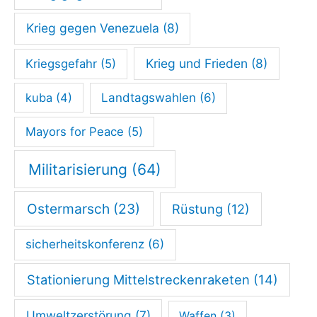
i
Krieg gegen Venezuela
(8)
e
d
Krieg und Frieden
(8)
Kriegsgefahr
(5)
e
kuba
(4)
Landtagswahlen
(6)
n
s
Mayors for Peace
(5)
b
Militarisierung
(64)
e
w
Ostermarsch
(23)
Rüstung
(12)
e
g
sicherheitskonferenz
(6)
u
Stationierung Mittelstreckenraketen
(14)
n
g
Umweltzerstörung
(7)
Waffen
(3)