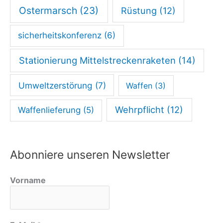
N
Ostermarsch
(23)
Rüstung
(12)
o
r
sicherheitskonferenz
(6)
d
Stationierung Mittelstreckenraketen
(14)
k
o
Umweltzerstörung
(7)
Waffen
(3)
r
Wehrpflicht
(12)
Waffenlieferung
(5)
e
a
o
Abonniere unseren Newsletter
d
e
Vorname
r
V