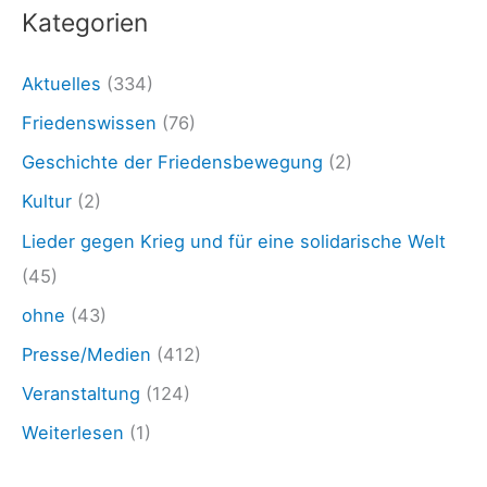
s
Kategorien
a
r
Aktuelles
(334)
i
Friedenswissen
(76)
n
Geschichte der Friedensbewegung
(2)
B
Kultur
(2)
a
Lieder gegen Krieg und für eine solidarische Welt
c
(45)
h
ohne
(43)
e
Presse/Medien
(412)
l
e
Veranstaltung
(124)
t
Weiterlesen
(1)
f