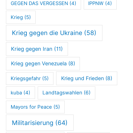
e
GEGEN DAS VERGESSEN
(4)
IPPNW
(4)
g
Krieg
(5)
e
n
Krieg gegen die Ukraine
(58)
I
Krieg gegen Iran
(11)
r
a
Krieg gegen Venezuela
(8)
n
,
Krieg und Frieden
(8)
Kriegsgefahr
(5)
K
kuba
(4)
Landtagswahlen
(6)
u
b
Mayors for Peace
(5)
a
Militarisierung
(64)
,