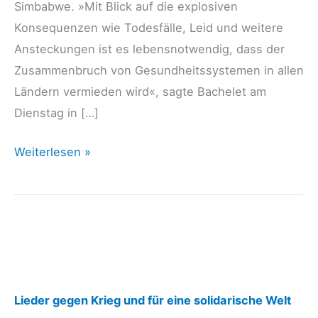
Simbabwe. »Mit Blick auf die explosiven
Konsequenzen wie Todesfälle, Leid und weitere
Ansteckungen ist es lebensnotwendig, dass der
Zusammenbruch von Gesundheitssystemen in allen
Ländern vermieden wird«, sagte Bachelet am
Dienstag in […]
UNO-
Weiterlesen »
Hochkommissarin
Bachelet
für
Aussetzungen
von
Sanktionen
:
gegen
Lieder gegen Krieg und für eine solidarische Welt