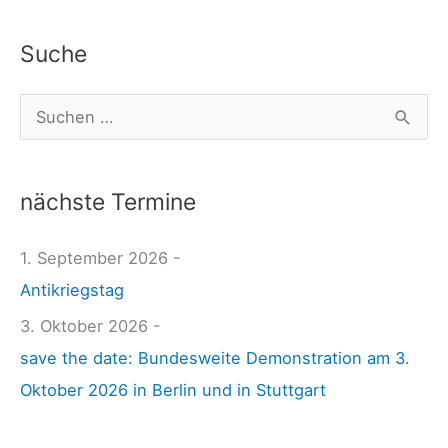
Iran,
U
Kuba,
N
Suche
Nordkorea
O
oder
-
S
Venezuela
H
u
o
c
c
nächste Termine
h
h
e
1. September 2026 -
k
n
Antikriegstag
o
n
m
3. Oktober 2026 -
a
m
save the date: Bundesweite Demonstration am 3.
c
i
Oktober 2026 in Berlin und in Stuttgart
h
s
: