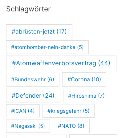
ü
Schlagwörter
r
A
#abrüsten-jetzt
(17)
u
s
#atombomber-nein-danke
(5)
s
e
#Atomwaffenverbotsvertrag
(44)
t
#Corona
(10)
#Bundeswehr
(6)
z
u
#Defender
(24)
#Hiroshima
(7)
n
g
#ICAN
(4)
#kriegsgefahr
(5)
e
#NATO
(8)
#Nagasaki
(5)
n