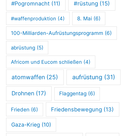
v
#rüstung
(15)
#Pogromnacht
(11)
o
#waffenproduktion
(4)
8. Mai
(6)
n
S
100-Milliarden-Aufrüstungsprogramm
(6)
a
abrüstung
(5)
n
k
Africom und Eucom schließen
(4)
t
atomwaffen
(25)
aufrüstung
(31)
i
o
Drohnen
(17)
Flaggentag
(6)
n
e
Friedensbewegung
(13)
Frieden
(6)
n
Gaza-Krieg
(10)
g