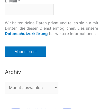
E-Mail
*
e
n
e
Wir halten deine Daten privat und teilen sie nur mit
z
Dritten, die diesen Dienst ermöglichen. Lies unsere
u
Datenschutzerklärung
für weitere Informationen.
e
l
a
Archiv
A
r
c
h