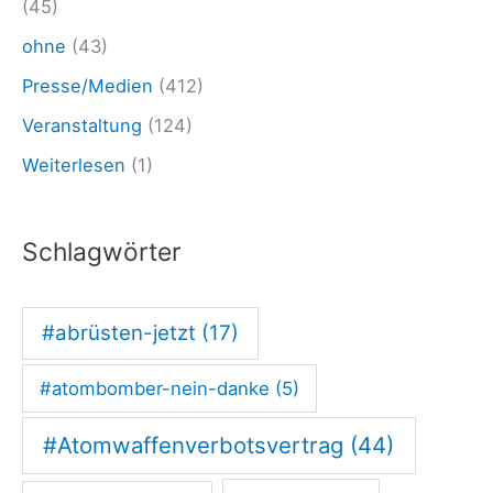
(45)
v
ohne
(43)
e
Presse/Medien
(412)
r
m
Veranstaltung
(124)
ö
Weiterlesen
(1)
g
e
Schlagwörter
n
#abrüsten-jetzt
(17)
#atombomber-nein-danke
(5)
#Atomwaffenverbotsvertrag
(44)