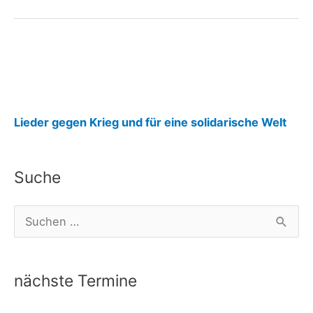
14.01.26:
Sondervermögen
:
Lieder gegen Krieg und für eine solidarische Welt
B
a
Suche
y
e
S
r
u
n
c
2
nächste Termine
h
1
e