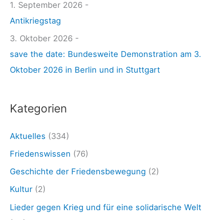
1. September 2026 -
4
n
Antikriegstag
.
n
0
3. Oktober 2026 -
a
1
save the date: Bundesweite Demonstration am 3.
c
.
Oktober 2026 in Berlin und in Stuttgart
h
2
:
6
Kategorien
:
S
Aktuelles
(334)
o
Friedenswissen
(76)
n
Geschichte der Friedensbewegung
(2)
d
Kultur
(2)
e
Lieder gegen Krieg und für eine solidarische Welt
r