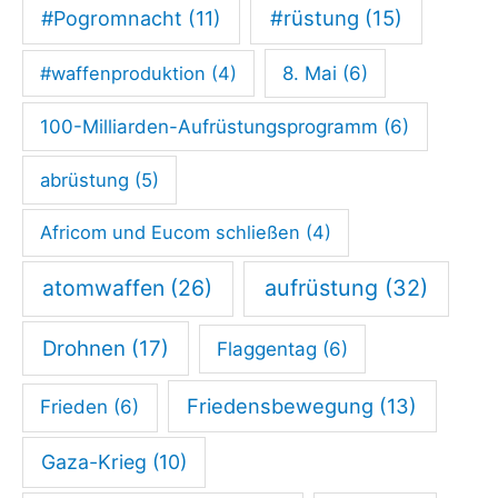
i
#rüstung
(15)
#Pogromnacht
(11)
n
#waffenproduktion
(4)
8. Mai
(6)
d
u
100-Milliarden-Aufrüstungsprogramm
(6)
s
abrüstung
(5)
t
r
Africom und Eucom schließen
(4)
i
atomwaffen
(26)
aufrüstung
(32)
e
«
Drohnen
(17)
Flaggentag
(6)
Friedensbewegung
(13)
Frieden
(6)
Gaza-Krieg
(10)