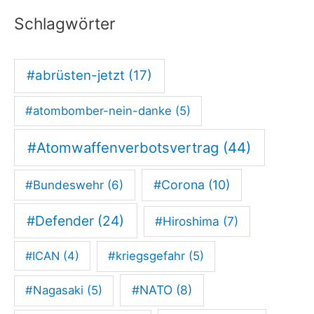
t
Schlagwörter
k
e
i
#abrüsten-jetzt
(17)
n
#atombomber-nein-danke
(5)
e
Z
#Atomwaffenverbotsvertrag
(44)
u
#Corona
(10)
#Bundeswehr
(6)
k
u
#Defender
(24)
#Hiroshima
(7)
n
f
#ICAN
(4)
#kriegsgefahr
(5)
t
#NATO
(8)
#Nagasaki
(5)
s