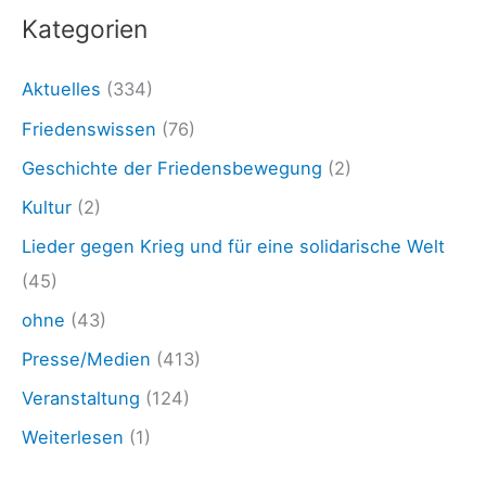
g
Kategorien
e
r
Aktuelles
(334)
:
Friedenswissen
(76)
»
Geschichte der Friedensbewegung
(2)
R
Kultur
(2)
ü
Lieder gegen Krieg und für eine solidarische Welt
s
(45)
t
ohne
(43)
u
n
Presse/Medien
(413)
g
Veranstaltung
(124)
i
Weiterlesen
(1)
s