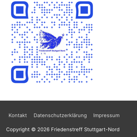
h
i
v
Kontakt
Datenschutzerklärung
Impressum
Copyright © 2026
Friedenstreff Stuttgart-Nord