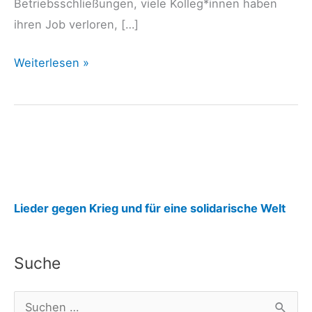
Betriebsschließungen, viele Kolleg*innen haben
ihren Job verloren, […]
nd
Weiterlesen »
29.01.26:
DGB-
Bezirks-
Chefin
Karger:
»Rüstung
:
ist
Lieder gegen Krieg und für eine solidarische Welt
keine
n
Zukunftsindustrie«
d
Suche
2
9
S