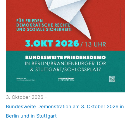
i
r
k
s
-
C
h
e
f
i
n
3. Oktober 2026 -
K
Bundesweite Demonstration am 3. Oktober 2026 in
a
Berlin und in Stuttgart
r