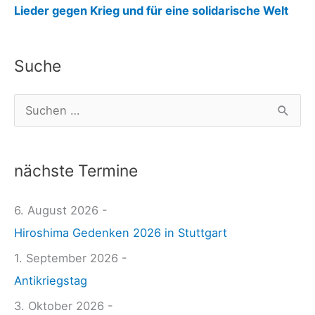
:
Lieder gegen Krieg und für eine solidarische Welt
S
c
Suche
h
o
S
n
u
g
c
e
nächste Termine
h
w
e
6. August 2026 -
u
n
Hiroshima Gedenken 2026 in Stuttgart
s
n
s
1. September 2026 -
a
t
Antikriegstag
c
?
3. Oktober 2026 -
h