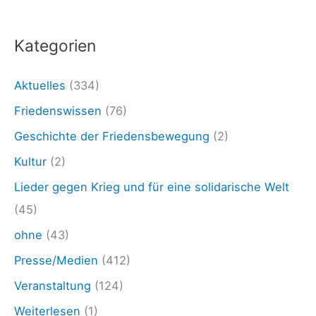
i
:
e
Kategorien
d
e
Aktuelles
(334)
n
Friedenswissen
(76)
W
Geschichte der Friedensbewegung
(2)
o
Kultur
(2)
l
Lieder gegen Krieg und für eine solidarische Welt
g
(45)
a
ohne
(43)
t
Presse/Medien
(412)
r
i
Veranstaltung
(124)
f
Weiterlesen
(1)