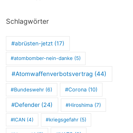
f
t
Schlagwörter
R
h
#abrüsten-jetzt
(17)
e
i
#atombomber-nein-danke
(5)
n
#Atomwaffenverbotsvertrag
(44)
#Corona
(10)
#Bundeswehr
(6)
#Defender
(24)
#Hiroshima
(7)
#ICAN
(4)
#kriegsgefahr
(5)