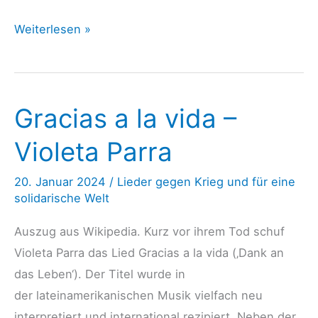
Eigentlich
Weiterlesen »
unglaublich
–
Franz
Gracias a la vida –
Josef
Degenhardt
Violeta Parra
20. Januar 2024
/
Lieder gegen Krieg und für eine
solidarische Welt
Auszug aus Wikipedia. Kurz vor ihrem Tod schuf
Violeta Parra das Lied Gracias a la vida (‚Dank an
das Leben‘). Der Titel wurde in
der lateinamerikanischen Musik vielfach neu
interpretiert und international rezipiert. Neben der