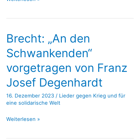
peace
a
chance
Brecht: „An den
Schwankenden“
vorgetragen von Franz
Josef Degenhardt
16. Dezember 2023
/
Lieder gegen Krieg und für
eine solidarische Welt
Brecht:
Weiterlesen »
„An
den