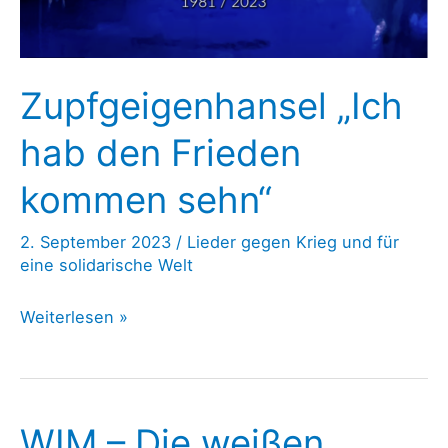
Zupfgeigenhansel „Ich
hab den Frieden
kommen sehn“
2. September 2023
/
Lieder gegen Krieg und für
eine solidarische Welt
Zupfgeigenhansel
Weiterlesen »
„Ich
hab
den
WIM – Die weißen
Frieden