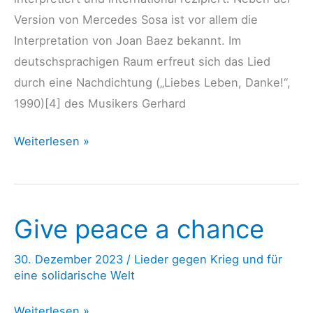
Version von Mercedes Sosa ist vor allem die
Interpretation von Joan Baez bekannt. Im
deutschsprachigen Raum erfreut sich das Lied
durch eine Nachdichtung („Liebes Leben, Danke!“,
1990)[4] des Musikers Gerhard
Gracias
Weiterlesen »
a
la
vida
Give peace a chance
–
Violeta
30. Dezember 2023
/
Lieder gegen Krieg und für
Parra
eine solidarische Welt
Give
Weiterlesen »