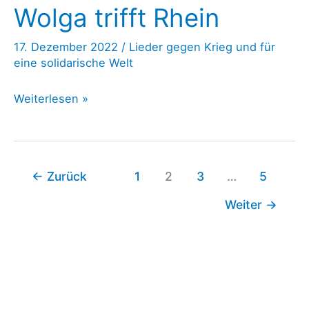
–
Wolga trifft Rhein
„Friedenslied“
17. Dezember 2022
/
Lieder gegen Krieg und für
eine solidarische Welt
Musik
Weiterlesen »
für
den
Frieden
←
Zurück
1
2
3
…
5
Wolga
trifft
Weiter
→
Rhein