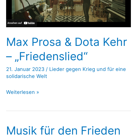
Cover)
Max Prosa & Dota Kehr
– „Friedenslied“
21. Januar 2023
/
Lieder gegen Krieg und für eine
solidarische Welt
Max
Weiterlesen »
Prosa
&
Dota
Musik für den Frieden
Kehr