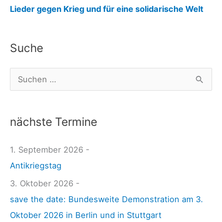
:
Lieder gegen Krieg und für eine solidarische Welt
M
u
Suche
s
i
S
k
u
f
c
ü
nächste Termine
h
r
e
1. September 2026 -
d
n
Antikriegstag
e
n
n
3. Oktober 2026 -
a
F
save the date: Bundesweite Demonstration am 3.
c
r
Oktober 2026 in Berlin und in Stuttgart
h