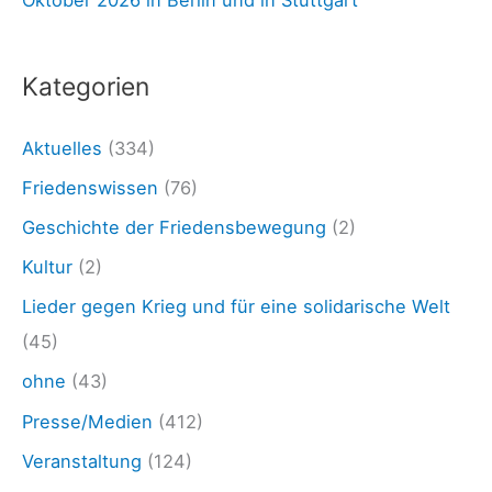
Oktober 2026 in Berlin und in Stuttgart
h
s
:
e
Kategorien
l
„
Aktuelles
(334)
I
Friedenswissen
(76)
c
Geschichte der Friedensbewegung
(2)
h
Kultur
(2)
h
Lieder gegen Krieg und für eine solidarische Welt
a
(45)
b
ohne
(43)
d
Presse/Medien
(412)
e
n
Veranstaltung
(124)
F