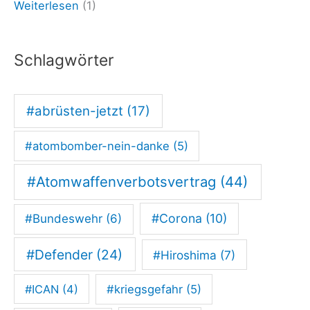
Weiterlesen
(1)
r
i
Schlagwörter
e
d
#abrüsten-jetzt
(17)
e
n
#atombomber-nein-danke
(5)
k
o
#Atomwaffenverbotsvertrag
(44)
m
#Corona
(10)
#Bundeswehr
(6)
m
e
#Defender
(24)
#Hiroshima
(7)
n
s
#ICAN
(4)
#kriegsgefahr
(5)
e