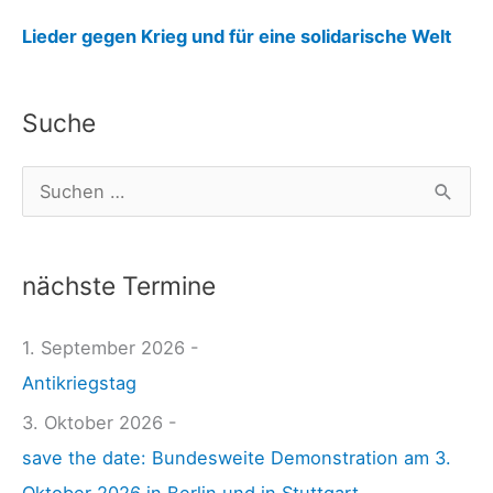
:
Lieder gegen Krieg und für eine solidarische Welt
Z
u
Suche
p
f
S
g
u
e
c
i
nächste Termine
h
g
e
1. September 2026 -
e
n
Antikriegstag
n
n
h
3. Oktober 2026 -
a
a
save the date: Bundesweite Demonstration am 3.
c
n