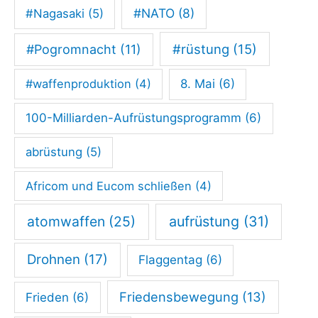
#NATO
(8)
#Nagasaki
(5)
h
n
#rüstung
(15)
#Pogromnacht
(11)
“
#waffenproduktion
(4)
8. Mai
(6)
100-Milliarden-Aufrüstungsprogramm
(6)
abrüstung
(5)
Africom und Eucom schließen
(4)
atomwaffen
(25)
aufrüstung
(31)
Drohnen
(17)
Flaggentag
(6)
Friedensbewegung
(13)
Frieden
(6)