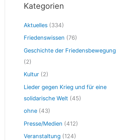
Kategorien
3
.
Aktuelles
(334)
0
Friedenswissen
(76)
3
.
Geschichte der Friedensbewegung
2
(2)
6
Kultur
(2)
–
Lieder gegen Krieg und für eine
K
solidarische Welt
(45)
r
ohne
(43)
i
Presse/Medien
(412)
e
Veranstaltung
(124)
g