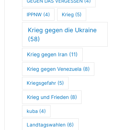
GEGEN DAS VERGESSEN
(4)
l
IPPNW
(4)
Krieg
(5)
ä
s
Krieg gegen die Ukraine
t
(58)
i
Krieg gegen Iran
(11)
n
Krieg gegen Venezuela
(8)
a
Kriegsgefahr
(5)
Krieg und Frieden
(8)
kuba
(4)
Landtagswahlen
(6)