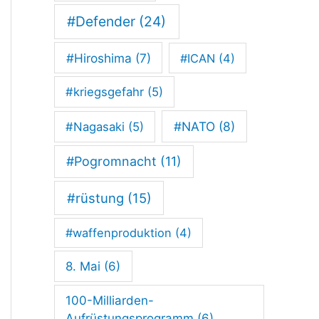
–
#Defender
(24)
e
#Hiroshima
(7)
#ICAN
(4)
i
n
#kriegsgefahr
(5)
e
#NATO
(8)
#Nagasaki
(5)
K
#Pogromnacht
(11)
a
t
#rüstung
(15)
a
#waffenproduktion
(4)
s
8. Mai
(6)
t
r
100-Milliarden-
Aufrüstungsprogramm
(6)