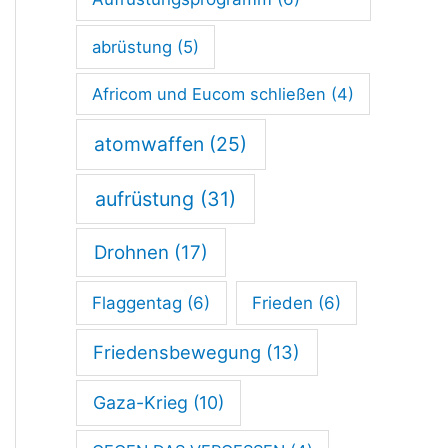
o
p
abrüstung
(5)
h
Africom und Eucom schließen
(4)
e
atomwaffen
(25)
a
u
aufrüstung
(31)
c
Drohnen
(17)
h
f
Flaggentag
(6)
Frieden
(6)
ü
Friedensbewegung
(13)
r
P
Gaza-Krieg
(10)
a