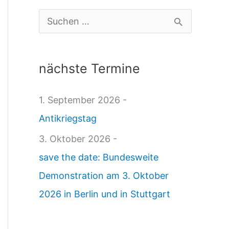
h
S
d
u
e
c
nächste Termine
n
h
k
e
1. September 2026 -
s
n
Antikriegstag
e
n
3. Oktober 2026 -
i
a
save the date: Bundesweite
t
c
Demonstration am 3. Oktober
e
h
2026 in Berlin und in Stuttgart
n
:
1