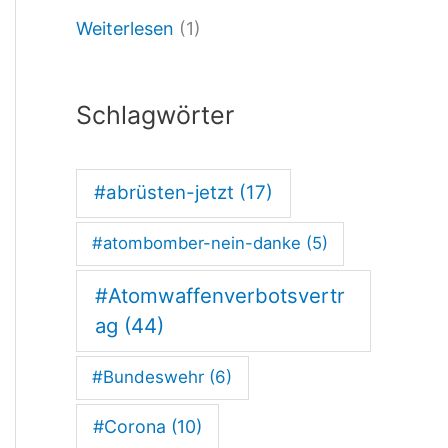
Weiterlesen
(1)
i
m
N
Schlagwörter
a
h
#abrüsten-jetzt
(17)
e
#atombomber-nein-danke
(5)
n
O
#Atomwaffenverbotsvertr
s
ag
(44)
t
#Bundeswehr
(6)
e
#Corona
(10)
n