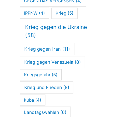
GEGEN DAS VERGESSEN
(4)
t
IPPNW
(4)
Krieg
(5)
:
D
Krieg gegen die Ukraine
i
(58)
e
Krieg gegen Iran
(11)
W
Krieg gegen Venezuela
(8)
a
r
Kriegsgefahr
(5)
n
Krieg und Frieden
(8)
u
n
kuba
(4)
g
Landtagswahlen
(6)