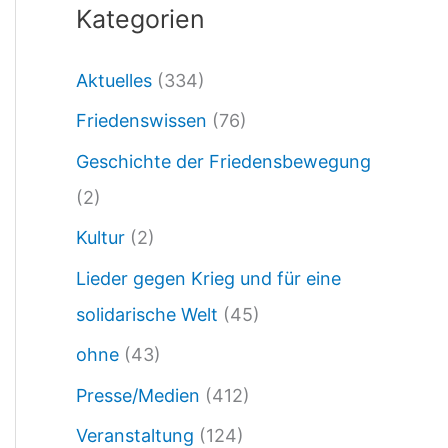
Kategorien
2
6
Aktuelles
(334)
:
Friedenswissen
(76)
D
a
Geschichte der Friedensbewegung
s
(2)
K
Kultur
(2)
r
Lieder gegen Krieg und für eine
i
solidarische Welt
(45)
e
ohne
(43)
g
Presse/Medien
(412)
s
Veranstaltung
(124)
r