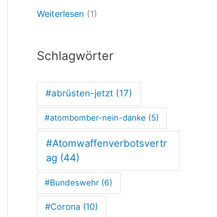
Weiterlesen
(1)
e
c
h
Schlagwörter
t
i
#abrüsten-jetzt
(17)
s
#atombomber-nein-danke
(5)
t
a
#Atomwaffenverbotsvertr
n
ag
(44)
e
#Bundeswehr
(6)
i
#Corona
(10)
n