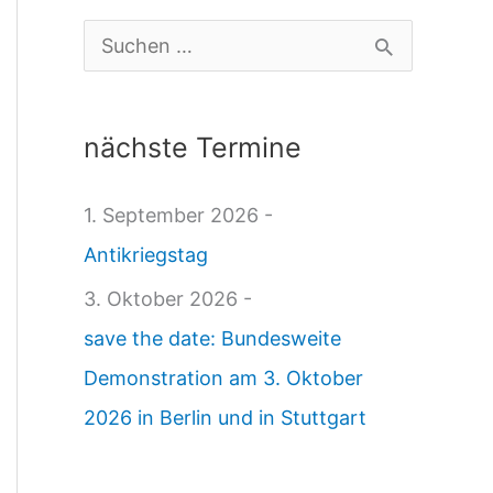
s
S
s
u
e
c
nächste Termine
n
h
z
e
1. September 2026 -
a
n
Antikriegstag
1
n
3. Oktober 2026 -
1
a
save the date: Bundesweite
.
c
Demonstration am 3. Oktober
0
h
2026 in Berlin und in Stuttgart
2
:
.