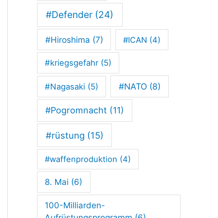
e
#Defender
(24)
m
#Hiroshima
(7)
#ICAN
(4)
k
r
#kriegsgefahr
(5)
i
#NATO
(8)
#Nagasaki
(5)
t
#Pogromnacht
(11)
i
s
#rüstung
(15)
c
#waffenproduktion
(4)
h
8. Mai
(6)
e
n
100-Milliarden-
Aufrüstungsprogramm
(6)