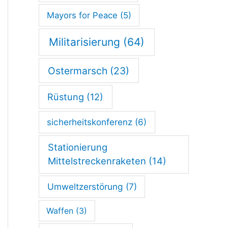
d
Mayors for Peace
(5)
e
r
Militarisierung
(64)
G
Ostermarsch
(23)
e
n
Rüstung
(12)
f
sicherheitskonferenz
(6)
e
Stationierung
r
Mittelstreckenraketen
(14)
A
k
Umweltzerstörung
(7)
a
Waffen
(3)
d