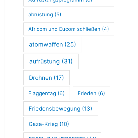
P
u
abrüstung
(5)
n
Africom und Eucom schließen
(4)
k
atomwaffen
(25)
t
a
aufrüstung
(31)
n
Drohnen
(17)
g
e
Flaggentag
(6)
Frieden
(6)
l
Friedensbewegung
(13)
a
n
Gaza-Krieg
(10)
g