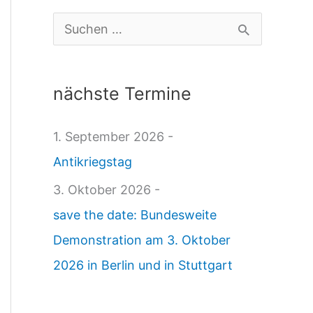
g
S
e
u
W
c
nächste Termine
e
h
l
e
1. September 2026 -
t
n
Antikriegstag
1
n
3. Oktober 2026 -
4
a
save the date: Bundesweite
.
c
Demonstration am 3. Oktober
0
h
2026 in Berlin und in Stuttgart
2
:
.