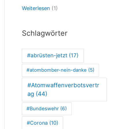
Weiterlesen
(1)
r
a
l
Schlagwörter
l
e
#abrüsten-jetzt
(17)
s
#atombomber-nein-danke
(5)
#Atomwaffenverbotsvertr
ag
(44)
#Bundeswehr
(6)
#Corona
(10)