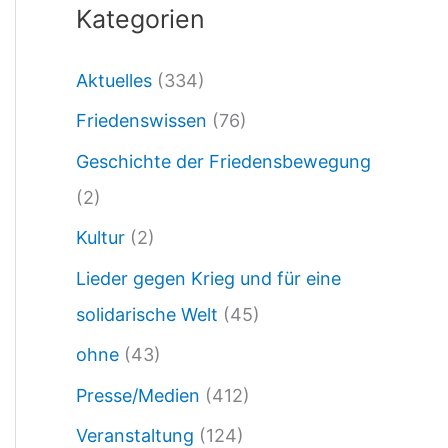
Kategorien
2
6
Aktuelles
(334)
:
Friedenswissen
(76)
R
ü
Geschichte der Friedensbewegung
s
(2)
t
Kultur
(2)
u
Lieder gegen Krieg und für eine
n
solidarische Welt
(45)
g
ohne
(43)
ü
Presse/Medien
(412)
b
Veranstaltung
(124)
e