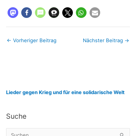
←
Vorheriger Beitrag
Nächster Beitrag
→
:
Lieder gegen Krieg und für eine solidarische Welt
F
r
Suche
i
e
S