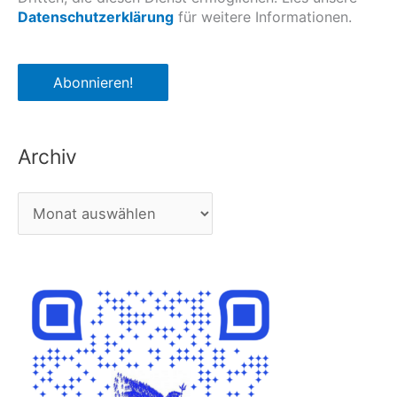
Datenschutzerklärung
für weitere Informationen.
Archiv
A
r
c
h
i
v