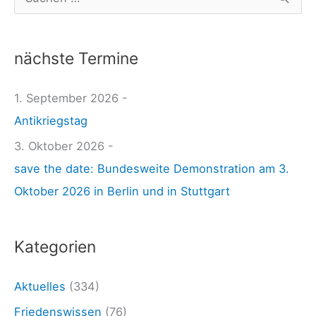
d
u
e
c
n
nächste Termine
h
w
e
1. September 2026 -
ä
n
Antikriegstag
h
n
l
3. Oktober 2026 -
a
e
save the date: Bundesweite Demonstration am 3.
c
n
Oktober 2026 in Berlin und in Stuttgart
h
!
:
–
Kategorien
L
ä
Aktuelles
(334)
n
Friedenswissen
(76)