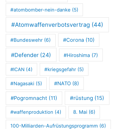
l
#atombomber-nein-danke
(5)
s
c
#Atomwaffenverbotsvertrag
(44)
h
#Corona
(10)
#Bundeswehr
(6)
e
i
#Defender
(24)
#Hiroshima
(7)
b
e
#ICAN
(4)
#kriegsgefahr
(5)
m
#NATO
(8)
#Nagasaki
(5)
a
c
#rüstung
(15)
#Pogromnacht
(11)
h
#waffenproduktion
(4)
8. Mai
(6)
e
n
100-Milliarden-Aufrüstungsprogramm
(6)