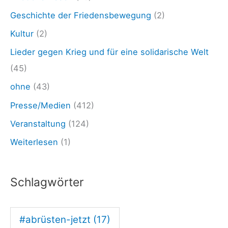
d
Geschichte der Friedensbewegung
(2)
l
Kultur
(2)
e
Lieder gegen Krieg und für eine solidarische Welt
n
(45)
i
ohne
(43)
c
Presse/Medien
(412)
h
t
Veranstaltung
(124)
z
Weiterlesen
(1)
u
r
Schlagwörter
Z
i
#abrüsten-jetzt
(17)
e