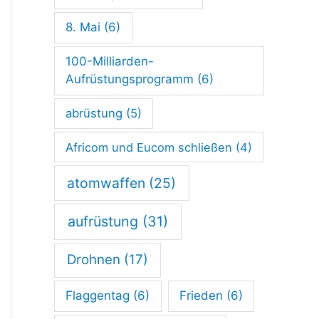
i
g
8. Mai
(6)
u
100-Milliarden-
n
Aufrüstungsprogramm
(6)
g
abrüstung
(5)
a
Africom und Eucom schließen
(4)
u
f
atomwaffen
(25)
F
aufrüstung
(31)
ü
n
Drohnen
(17)
f
Flaggentag
(6)
Frieden
(6)
-