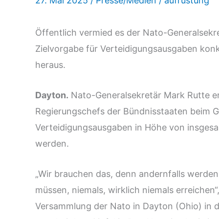
27. Mai 2025
/
Presse/Medien
/
aufrüstung
Öffentlich vermied es der Nato-Generalsekre
Zielvorgabe für Verteidigungsausgaben konk
heraus.
Dayton.
Nato-Generalsekretär Mark Rutte er
Regierungschefs der Bündnisstaaten beim Gi
Verteidigungsausgaben in Höhe von insgesam
werden.
„Wir brauchen das, denn andernfalls werden w
müssen, niemals, wirklich niemals erreichen“
Versammlung der Nato in Dayton (Ohio) in 