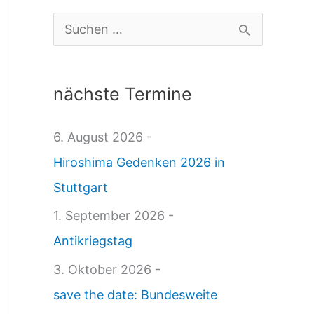
d
S
e
u
l
c
nächste Termine
s
h
b
e
6. August 2026 -
l
n
Hiroshima Gedenken 2026 in
a
n
Stuttgart
t
a
1. September 2026 -
t
c
Antikriegstag
2
h
3. Oktober 2026 -
6
:
save the date: Bundesweite
.