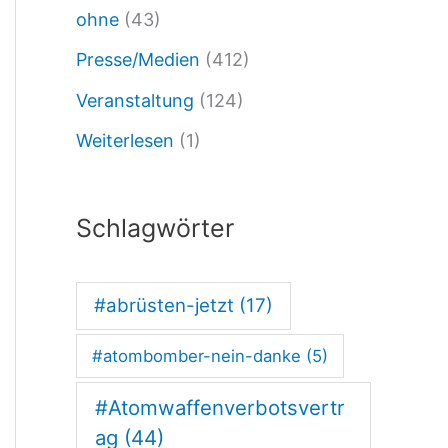
ohne
(43)
n
Presse/Medien
(412)
e
Veranstaltung
(124)
r
Weiterlesen
(1)
a
l
s
Schlagwörter
e
k
#abrüsten-jetzt
(17)
r
#atombomber-nein-danke
(5)
e
t
#Atomwaffenverbotsvertr
ä
ag
(44)