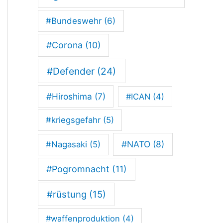
r
#Bundeswehr
(6)
e
r
#Corona
(10)
w
#Defender
(24)
a
#Hiroshima
(7)
#ICAN
(4)
r
t
#kriegsgefahr
(5)
e
#NATO
(8)
#Nagasaki
(5)
t
#Pogromnacht
(11)
E
i
#rüstung
(15)
n
#waffenproduktion
(4)