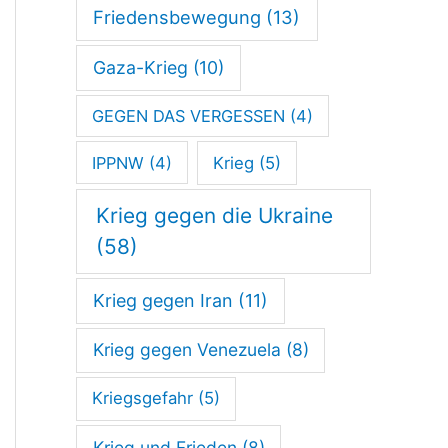
Friedensbewegung
(13)
P
r
Gaza-Krieg
(10)
o
GEGEN DAS VERGESSEN
(4)
z
IPPNW
(4)
Krieg
(5)
e
n
Krieg gegen die Ukraine
t
(58)
-
Krieg gegen Iran
(11)
Z
i
Krieg gegen Venezuela
(8)
e
Kriegsgefahr
(5)
l
Krieg und Frieden
(8)