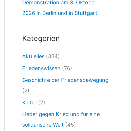
Demonstration am 3. Oktober
0
2026 in Berlin und in Stuttgart
5
.
2
Kategorien
5
Aktuelles
(334)
:
N
Friedenswissen
(76)
a
Geschichte der Friedensbewegung
t
(2)
o
Kultur
(2)
-
Lieder gegen Krieg und für eine
G
solidarische Welt
(45)
e