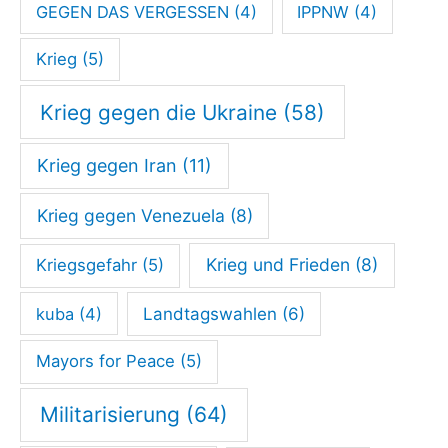
e
GEGEN DAS VERGESSEN
(4)
IPPNW
(4)
d
Krieg
(5)
e
r
Krieg gegen die Ukraine
(58)
B
ü
Krieg gegen Iran
(11)
r
Krieg gegen Venezuela
(8)
g
e
Krieg und Frieden
(8)
Kriegsgefahr
(5)
r
kuba
(4)
Landtagswahlen
(6)
?
W
Mayors for Peace
(5)
o
Militarisierung
(64)
h