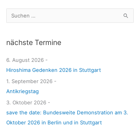
n
g
S
e
u
W
c
e
nächste Termine
h
l
e
6. August 2026 -
t
n
Hiroshima Gedenken 2026 in Stuttgart
0
n
8
1. September 2026 -
a
.
Antikriegstag
c
0
3. Oktober 2026 -
h
2
save the date: Bundesweite Demonstration am 3.
:
.
Oktober 2026 in Berlin und in Stuttgart
2