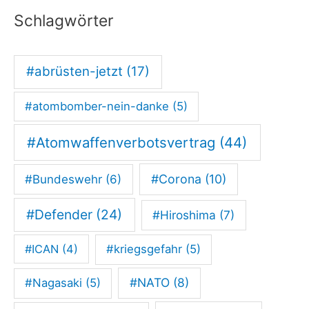
r
Schlagwörter
h
e
i
#abrüsten-jetzt
(17)
t
#atombomber-nein-danke
(5)
s
c
#Atomwaffenverbotsvertrag
(44)
h
#Corona
(10)
ü
#Bundeswehr
(6)
t
#Defender
(24)
#Hiroshima
(7)
z
t
#ICAN
(4)
#kriegsgefahr
(5)
d
#NATO
(8)
#Nagasaki
(5)
i