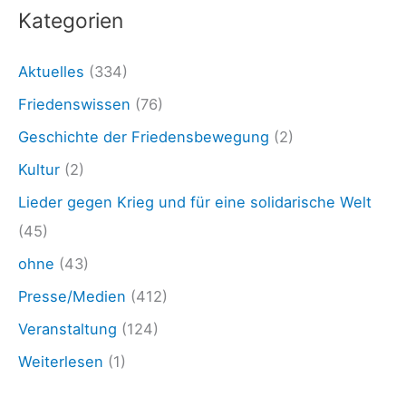
5
Kategorien
:
»
Aktuelles
(334)
W
Friedenswissen
(76)
e
Geschichte der Friedensbewegung
(2)
s
Kultur
(2)
s
Lieder gegen Krieg und für eine solidarische Welt
e
(45)
n
ohne
(43)
S
i
Presse/Medien
(412)
c
Veranstaltung
(124)
h
Weiterlesen
(1)
e