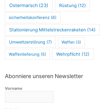
l
Ostermarsch
(23)
Rüstung
(12)
k
a
sicherheitskonferenz
(6)
u
Stationierung Mittelstreckenraketen
(14)
m
«
Umweltzerstörung
(7)
Waffen
(3)
Wehrpflicht
(12)
Waffenlieferung
(5)
Abonniere unseren Newsletter
Vorname