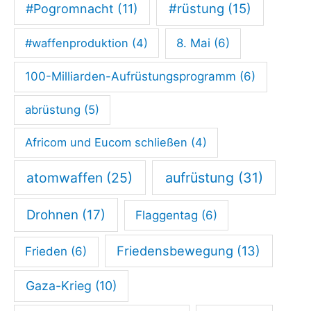
e
#rüstung
(15)
#Pogromnacht
(11)
A
#waffenproduktion
(4)
8. Mai
(6)
u
f
100-Milliarden-Aufrüstungsprogramm
(6)
r
abrüstung
(5)
ü
s
Africom und Eucom schließen
(4)
t
atomwaffen
(25)
aufrüstung
(31)
u
n
Drohnen
(17)
Flaggentag
(6)
g
?
Friedensbewegung
(13)
Frieden
(6)
D
Gaza-Krieg
(10)
i