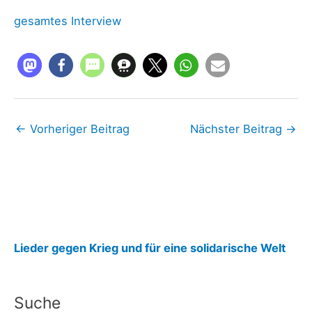
gesamtes Interview
←
Vorheriger Beitrag
Nächster Beitrag
→
:
Lieder gegen Krieg und für eine solidarische Welt
j
u
Suche