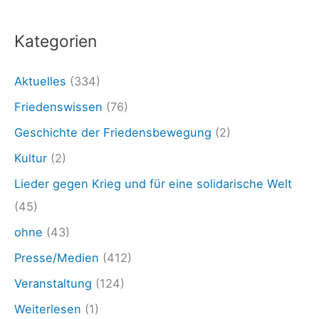
e
:
d
Kategorien
e
n
Aktuelles
(334)
s
Friedenswissen
(76)
m
Geschichte der Friedensbewegung
(2)
a
Kultur
(2)
h
Lieder gegen Krieg und für eine solidarische Welt
n
(45)
w
ohne
(43)
a
Presse/Medien
(412)
c
h
Veranstaltung
(124)
e
Weiterlesen
(1)