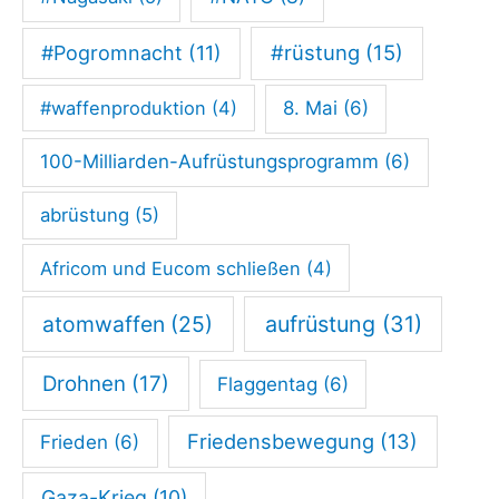
p
l
#rüstung
(15)
#Pogromnacht
(11)
a
#waffenproduktion
(4)
8. Mai
(6)
t
z
100-Milliarden-Aufrüstungsprogramm
(6)
/
abrüstung
(5)
E
c
Africom und Eucom schließen
(4)
k
atomwaffen
(25)
aufrüstung
(31)
e
K
Drohnen
(17)
Flaggentag
(6)
ö
n
Friedensbewegung
(13)
Frieden
(6)
i
Gaza-Krieg
(10)