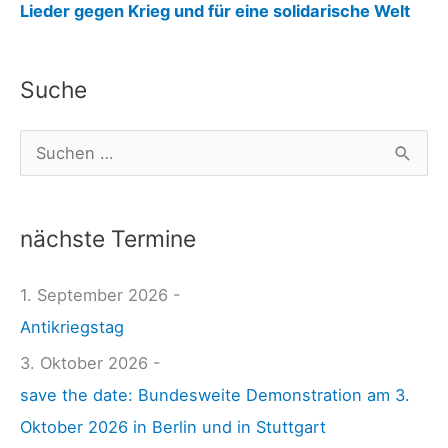
:
Lieder gegen Krieg und für eine solidarische Welt
G
e
Suche
m
e
S
i
u
n
c
s
nächste Termine
h
a
e
1. September 2026 -
m
n
Antikriegstag
e
n
F
3. Oktober 2026 -
a
r
save the date: Bundesweite Demonstration am 3.
c
i
Oktober 2026 in Berlin und in Stuttgart
h