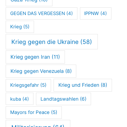
g
s
GEGEN DAS VERGESSEN
(4)
IPPNW
(4)
t
Krieg
(5)
r
a
Krieg gegen die Ukraine
(58)
ß
Krieg gegen Iran
(11)
e
Krieg gegen Venezuela
(8)
Krieg und Frieden
(8)
Kriegsgefahr
(5)
kuba
(4)
Landtagswahlen
(6)
Mayors for Peace
(5)