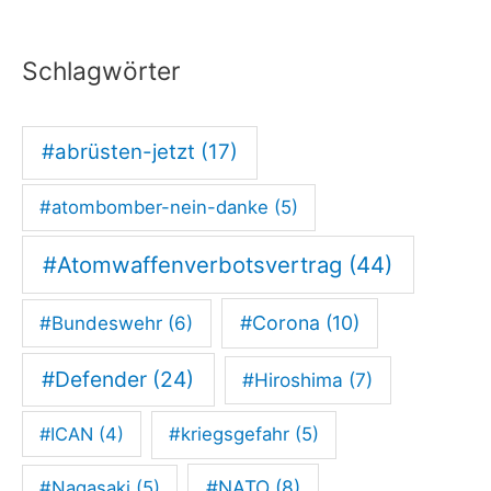
a
u
Schlagwörter
f
d
#abrüsten-jetzt
(17)
e
m
#atombomber-nein-danke
(5)
R
o
#Atomwaffenverbotsvertrag
(44)
t
#Corona
(10)
#Bundeswehr
(6)
e
b
#Defender
(24)
#Hiroshima
(7)
ü
h
#ICAN
(4)
#kriegsgefahr
(5)
l
#NATO
(8)
#Nagasaki
(5)