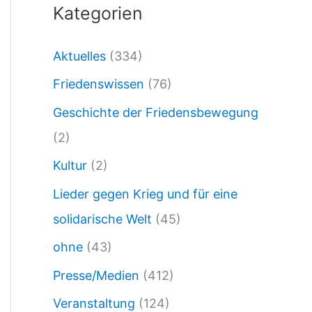
Kategorien
0
2
Aktuelles
(334)
4
Friedenswissen
(76)
/
0
Geschichte der Friedensbewegung
3
(2)
0
Kultur
(2)
2
Lieder gegen Krieg und für eine
4
solidarische Welt
(45)
.
ohne
(43)
1
Presse/Medien
(412)
0
Veranstaltung
(124)
.