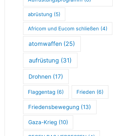
s
-
abrüstung
(5)
V
Africom und Eucom schließen
(4)
i
atomwaffen
(25)
e
r
aufrüstung
(31)
-
Drohnen
(17)
V
e
Flaggentag
(6)
Frieden
(6)
r
Friedensbewegung
(13)
t
r
Gaza-Krieg
(10)
a