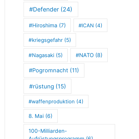
d
#Defender
(24)
d
#Hiroshima
(7)
#ICAN
(4)
e
r
#kriegsgefahr
(5)
Z
#NATO
(8)
#Nagasaki
(5)
w
#Pogromnacht
(11)
e
i
#rüstung
(15)
-
#waffenproduktion
(4)
P
8. Mai
(6)
l
u
100-Milliarden-
Aufrüstungsprogramm
(6)