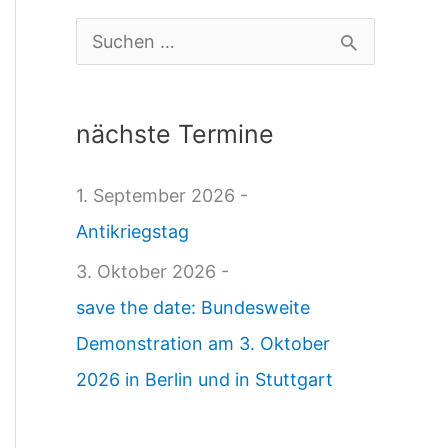
-
S
S
u
t
c
nächste Termine
a
h
n
e
1. September 2026 -
d
n
Antikriegstag
p
n
3. Oktober 2026 -
u
a
save the date: Bundesweite
n
c
Demonstration am 3. Oktober
k
h
2026 in Berlin und in Stuttgart
t
:
2