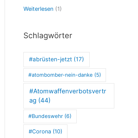
Weiterlesen
(1)
2
4
:
Schlagwörter
R
o
#abrüsten-jetzt
(17)
s
#atombomber-nein-danke
(5)
t
o
#Atomwaffenverbotsvertr
c
ag
(44)
k
#Bundeswehr
(6)
u
#Corona
(10)
n