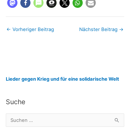
←
Vorheriger Beitrag
Nächster Beitrag
→
:
Lieder gegen Krieg und für eine solidarische Welt
j
u
Suche
n
g
S
e
u