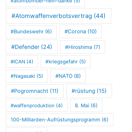
#atombomber-nein-danke
(5)
e
n
#Atomwaffenverbotsvertrag
(44)
F
#Corona
(10)
#Bundeswehr
(6)
r
i
#Defender
(24)
#Hiroshima
(7)
e
d
#ICAN
(4)
#kriegsgefahr
(5)
e
#NATO
(8)
#Nagasaki
(5)
n
w
#rüstung
(15)
#Pogromnacht
(11)
ä
#waffenproduktion
(4)
8. Mai
(6)
h
l
100-Milliarden-Aufrüstungsprogramm
(6)
e