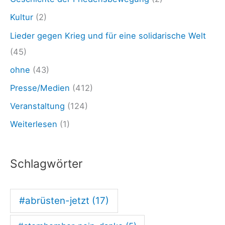
N
Kultur
(2)
T
Lieder gegen Krieg und für eine solidarische Welt
I
(45)
K
ohne
(43)
R
Presse/Medien
(412)
I
E
Veranstaltung
(124)
G
Weiterlesen
(1)
S
T
Schlagwörter
A
G
#abrüsten-jetzt
(17)
–
D