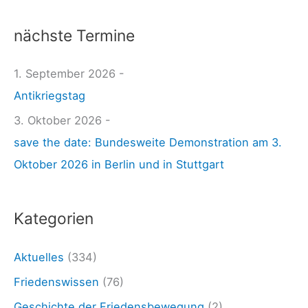
W
c
e
nächste Termine
h
l
e
1. September 2026 -
t
n
Antikriegstag
3
n
1
3. Oktober 2026 -
a
.
save the date: Bundesweite Demonstration am 3.
c
0
Oktober 2026 in Berlin und in Stuttgart
h
8
:
.
Kategorien
2
4
Aktuelles
(334)
:
Friedenswissen
(76)
A
Geschichte der Friedensbewegung
(2)