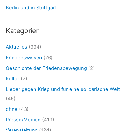
r
Berlin und in Stuttgart
K
u
Kategorien
n
d
Aktuelles
(334)
g
Friedenswissen
(76)
e
Geschichte der Friedensbewegung
(2)
b
Kultur
(2)
u
Lieder gegen Krieg und für eine solidarische Welt
n
(45)
g
ohne
(43)
u
n
Presse/Medien
(413)
d
Veranstaltung
(124)