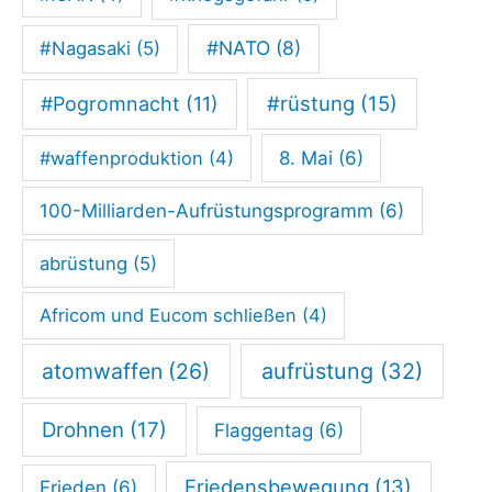
l
#NATO
(8)
#Nagasaki
(5)
s
t
#rüstung
(15)
#Pogromnacht
(11)
r
#waffenproduktion
(4)
8. Mai
(6)
e
c
100-Milliarden-Aufrüstungsprogramm
(6)
k
abrüstung
(5)
e
n
Africom und Eucom schließen
(4)
r
atomwaffen
(26)
aufrüstung
(32)
a
k
Drohnen
(17)
Flaggentag
(6)
e
t
Friedensbewegung
(13)
Frieden
(6)