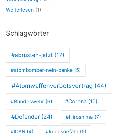
D
Weiterlesen
(1)
e
m
Schlagwörter
o
g
e
#abrüsten-jetzt
(17)
g
#atombomber-nein-danke
(5)
e
n
#Atomwaffenverbotsvertrag
(44)
M
#Corona
(10)
#Bundeswehr
(6)
i
t
#Defender
(24)
#Hiroshima
(7)
t
e
#ICAN
(4)
#kriegsgefahr
(5)