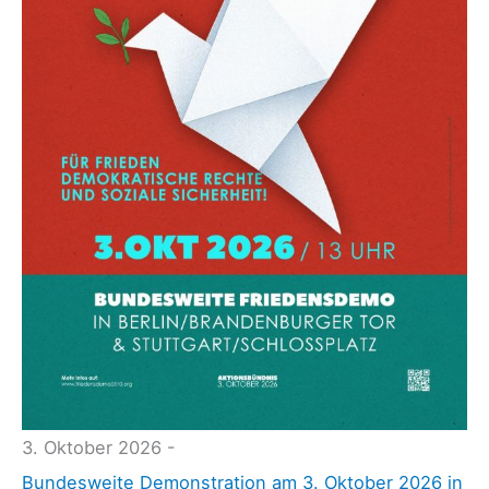
n
P
a
u
l
S
c
h
o
b
e
l
z
3. Oktober 2026 -
u
Bundesweite Demonstration am 3. Oktober 2026 in