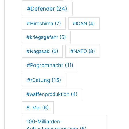
E
#Defender
(24)
R
#Hiroshima
(7)
#ICAN
(4)
T
!
#kriegsgefahr
(5)
#NATO
(8)
#Nagasaki
(5)
#Pogromnacht
(11)
#rüstung
(15)
#waffenproduktion
(4)
8. Mai
(6)
100-Milliarden-
Aufrüstungsprogramm
(6)