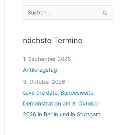
a
S
0
u
6
c
nächste Termine
.
h
0
e
1. September 2026 -
7
n
Antikriegstag
.
n
3. Oktober 2026 -
2
a
save the date: Bundesweite
4
c
Demonstration am 3. Oktober
:
h
2026 in Berlin und in Stuttgart
E
:
X