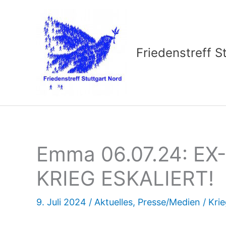
Zum
Inhalt
springen
Friedenstreff S
Emma 06.07.24: E
KRIEG ESKALIERT!
9. Juli 2024
/
Aktuelles
,
Presse/Medien
/
Kri