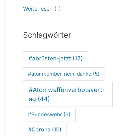
Weiterlesen
(1)
:
K
R
Schlagwörter
I
E
#abrüsten-jetzt
(17)
G
#atombomber-nein-danke
(5)
E
S
#Atomwaffenverbotsvertr
K
ag
(44)
A
#Bundeswehr
(6)
L
#Corona
(10)
I