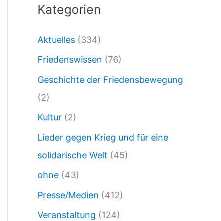
Kategorien
-
N
Aktuelles
(334)
A
Friedenswissen
(76)
T
O
Geschichte der Friedensbewegung
-
(2)
G
Kultur
(2)
E
Lieder gegen Krieg und für eine
N
solidarische Welt
(45)
E
ohne
(43)
R
Presse/Medien
(412)
A
Veranstaltung
(124)
L