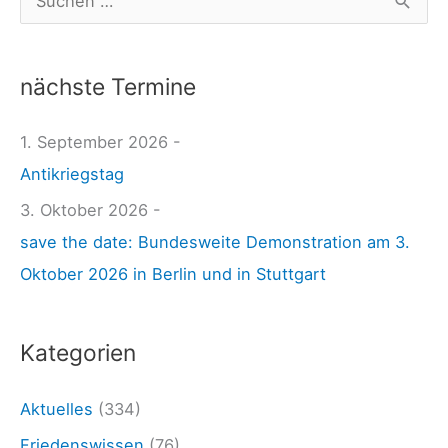
p
u
e
c
a
nächste Termine
h
n
e
1. September 2026 -
n
n
Antikriegstag
e
n
w
3. Oktober 2026 -
a
s
save the date: Bundesweite Demonstration am 3.
c
a
Oktober 2026 in Berlin und in Stuttgart
h
g
:
e
Kategorien
n
c
Aktuelles
(334)
y
Friedenswissen
(76)