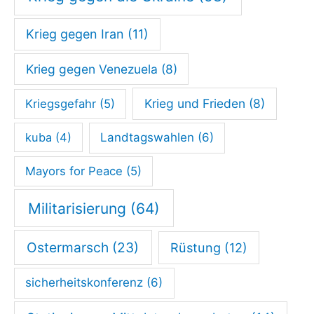
e
Krieg gegen Iran
(11)
n
–
Krieg gegen Venezuela
(8)
n
i
Krieg und Frieden
(8)
Kriegsgefahr
(5)
c
kuba
(4)
Landtagswahlen
(6)
h
t
Mayors for Peace
(5)
d
Militarisierung
(64)
e
n
Ostermarsch
(23)
Rüstung
(12)
K
r
sicherheitskonferenz
(6)
i