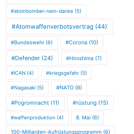
e
#atombomber-nein-danke
(5)
n
s
#Atomwaffenverbotsvertrag
(44)
k
#Corona
(10)
#Bundeswehr
(6)
o
n
#Defender
(24)
#Hiroshima
(7)
z
e
#ICAN
(4)
#kriegsgefahr
(5)
r
#NATO
(8)
#Nagasaki
(5)
t
:
#rüstung
(15)
#Pogromnacht
(11)
„
#waffenproduktion
(4)
8. Mai
(6)
D
e
100-Milliarden-Aufrüstungsprogramm
(6)