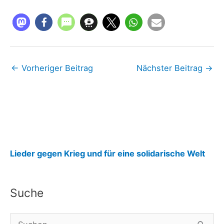
←
Vorheriger Beitrag
Nächster Beitrag
→
:
Lieder gegen Krieg und für eine solidarische Welt
E
u
Suche
r
o
S