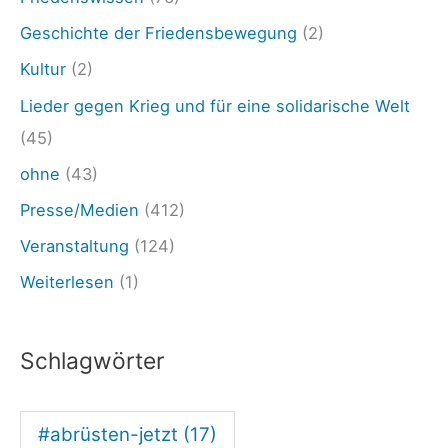
1
Geschichte der Friedensbewegung
(2)
6
Kultur
(2)
.
Lieder gegen Krieg und für eine solidarische Welt
0
(45)
5
ohne
(43)
.
Presse/Medien
(412)
2
4
Veranstaltung
(124)
:
Weiterlesen
(1)
F
r
Schlagwörter
i
e
#abrüsten-jetzt
(17)
d