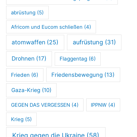
n
abrüstung
(5)
F
r
Africom und Eucom schließen
(4)
i
atomwaffen
(25)
aufrüstung
(31)
e
d
Drohnen
(17)
Flaggentag
(6)
e
n
Friedensbewegung
(13)
Frieden
(6)
g
Gaza-Krieg
(10)
e
w
GEGEN DAS VERGESSEN
(4)
IPPNW
(4)
i
Krieg
(5)
n
n
Krieg gegen die Ukraine
(58)