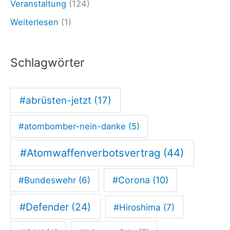
i
Veranstaltung
(124)
e
Weiterlesen
(1)
g
u
Schlagwörter
n
d
#abrüsten-jetzt
(17)
V
ö
#atombomber-nein-danke
(5)
l
k
#Atomwaffenverbotsvertrag
(44)
e
#Corona
(10)
#Bundeswehr
(6)
r
r
#Defender
(24)
#Hiroshima
(7)
e