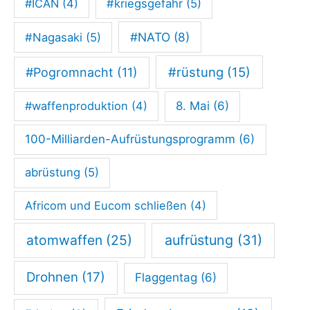
c
#ICAN
(4)
#kriegsgefahr
(5)
h
#NATO
(8)
#Nagasaki
(5)
t
#rüstung
(15)
#Pogromnacht
(11)
#waffenproduktion
(4)
8. Mai
(6)
100-Milliarden-Aufrüstungsprogramm
(6)
abrüstung
(5)
Africom und Eucom schließen
(4)
atomwaffen
(25)
aufrüstung
(31)
Drohnen
(17)
Flaggentag
(6)