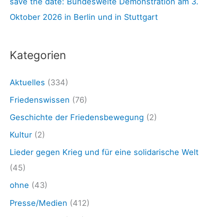
t
save the date: Bundesweite Demonstration am 3.
c
e
Oktober 2026 in Berlin und in Stuttgart
h
n
:
2
Kategorien
4
.
Aktuelles
(334)
0
Friedenswissen
(76)
7
Geschichte der Friedensbewegung
(2)
.
Kultur
(2)
2
Lieder gegen Krieg und für eine solidarische Welt
3
(45)
–
ohne
(43)
K
Presse/Medien
(412)
r