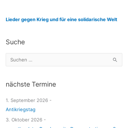
:
Lieder gegen Krieg und für eine solidarische Welt
N
a
Suche
c
h
S
d
u
e
c
n
nächste Termine
h
k
e
1. September 2026 -
s
n
Antikriegstag
e
n
i
3. Oktober 2026 -
a