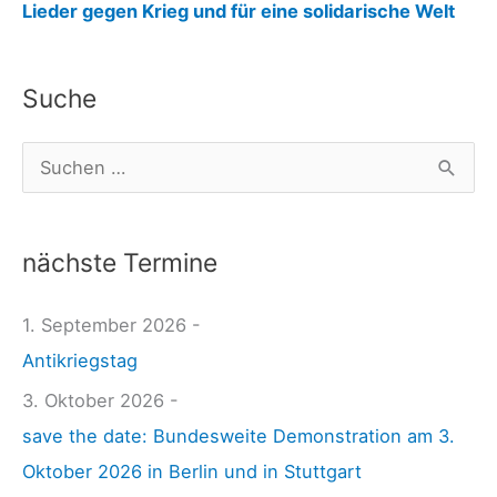
:
Lieder gegen Krieg und für eine solidarische Welt
F
r
Suche
i
e
S
d
u
e
c
n
nächste Termine
h
s
e
1. September 2026 -
p
n
Antikriegstag
o
n
l
3. Oktober 2026 -
a
i
save the date: Bundesweite Demonstration am 3.
c
t
Oktober 2026 in Berlin und in Stuttgart
h