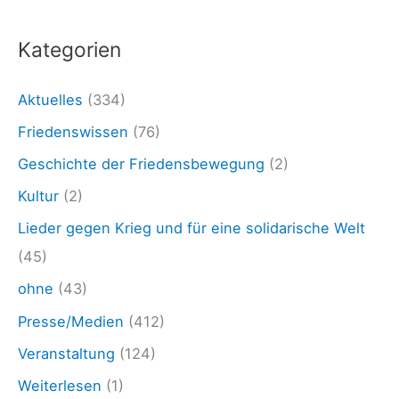
i
:
k
Kategorien
w
ä
Aktuelles
(334)
h
Friedenswissen
(76)
l
Geschichte der Friedensbewegung
(2)
e
Kultur
(2)
n
Lieder gegen Krieg und für eine solidarische Welt
(45)
ohne
(43)
Presse/Medien
(412)
Veranstaltung
(124)
Weiterlesen
(1)