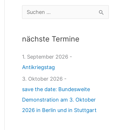
t
S
r
u
a
c
nächste Termine
g
h
s
e
1. September 2026 -
v
n
Antikriegstag
e
n
3. Oktober 2026 -
r
a
save the date: Bundesweite
a
c
Demonstration am 3. Oktober
n
h
2026 in Berlin und in Stuttgart
s
:
t