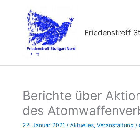
Zum
Inhalt
springen
Friedenstreff S
Berichte über Aktio
des Atomwaffenver
22. Januar 2021
/
Aktuelles
,
Veranstaltung
/