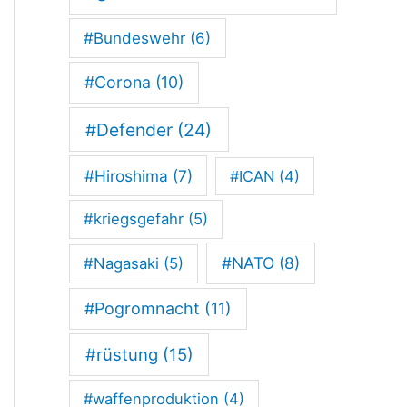
m
#Bundeswehr
(6)
w
a
#Corona
(10)
f
#Defender
(24)
f
#Hiroshima
(7)
#ICAN
(4)
e
n
#kriegsgefahr
(5)
v
#NATO
(8)
#Nagasaki
(5)
e
#Pogromnacht
(11)
r
b
#rüstung
(15)
o
#waffenproduktion
(4)