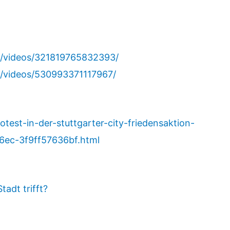
e/videos/321819765832393/
e/videos/530993371117967/
otest-in-der-stuttgarter-city-friedensaktion-
ec-3f9ff57636bf.html
adt trifft?