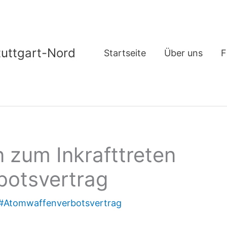
tuttgart-Nord
Startseite
Über uns
F
n zum Inkrafttreten
botsvertrag
#Atomwaffenverbotsvertrag