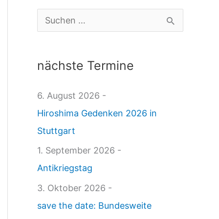
i
S
c
u
h
c
nächste Termine
t
h
e
e
6. August 2026 -
ü
n
Hiroshima Gedenken 2026 in
b
n
Stuttgart
e
a
1. September 2026 -
r
c
Antikriegstag
A
h
3. Oktober 2026 -
k
:
save the date: Bundesweite
t