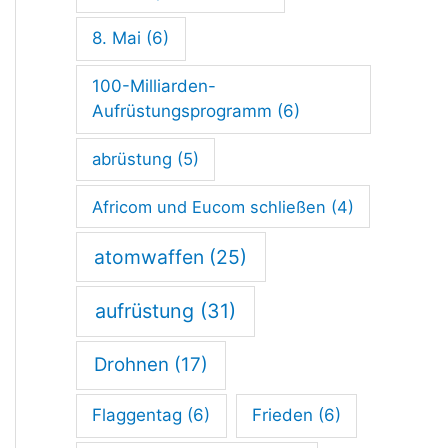
t
s
8. Mai
(6)
v
100-Milliarden-
e
Aufrüstungsprogramm
(6)
r
abrüstung
(5)
t
Africom und Eucom schließen
(4)
r
a
atomwaffen
(25)
g
aufrüstung
(31)
Drohnen
(17)
Flaggentag
(6)
Frieden
(6)