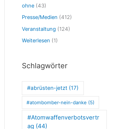
ohne
(43)
t
Presse/Medien
(412)
r
Veranstaltung
(124)
e
Weiterlesen
(1)
t
e
n
Schlagwörter
d
e
#abrüsten-jetzt
(17)
s
#atombomber-nein-danke
(5)
A
t
#Atomwaffenverbotsvertr
o
ag
(44)