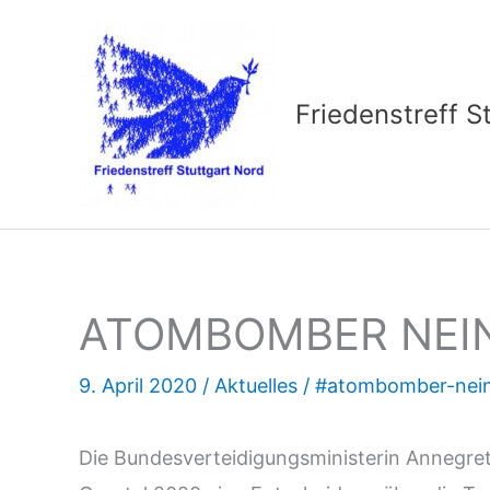
Zum
Inhalt
springen
Friedenstreff S
ATOMBOMBER NEI
9. April 2020
/
Aktuelles
/
#atombomber-nei
Die Bundesverteidigungsministerin Annegre