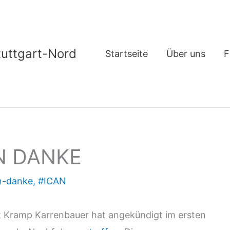
tuttgart-Nord
Startseite
Über uns
F
N DANKE
n-danke
,
#ICAN
t Kramp Karrenbauer hat angekündigt im ersten