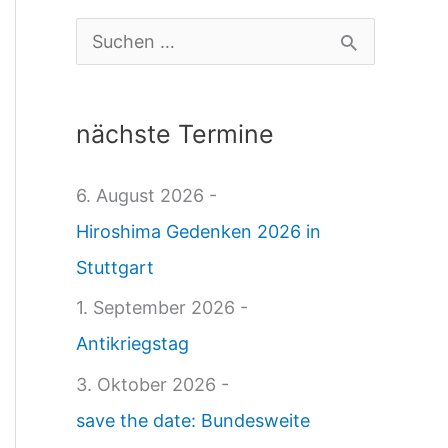
M
S
B
u
O
c
nächste Termine
M
h
B
e
6. August 2026 -
E
n
Hiroshima Gedenken 2026 in
R
n
Stuttgart
N
a
1. September 2026 -
E
c
Antikriegstag
I
h
3. Oktober 2026 -
N
:
save the date: Bundesweite
D