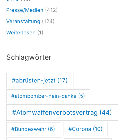
K
Presse/Medien
(412)
u
l
Veranstaltung
(124)
t
Weiterlesen
(1)
u
r
Schlagwörter
n
a
#abrüsten-jetzt
(17)
c
h
#atombomber-nein-danke
(5)
t
#Atomwaffenverbotsvertrag
(44)
#Corona
(10)
#Bundeswehr
(6)