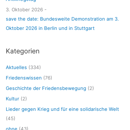
z
n
u
3. Oktober 2026 -
a
r
save the date: Bundesweite Demonstration am 3.
c
F
Oktober 2026 in Berlin und in Stuttgart
h
e
:
u
Kategorien
e
r
Aktuelles
(334)
b
Friedenswissen
(76)
a
Geschichte der Friedensbewegung
(2)
c
Kultur
(2)
h
Lieder gegen Krieg und für eine solidarische Welt
e
(45)
r
ohne
(43)