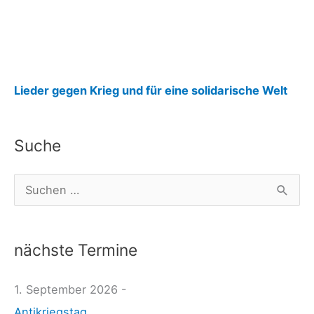
:
Lieder gegen Krieg und für eine solidarische Welt
E
i
Suche
n
l
S
a
u
d
c
u
nächste Termine
h
n
e
1. September 2026 -
g
n
Antikriegstag