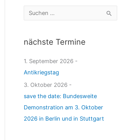
k
S
s
u
t
c
nächste Termine
r
h
a
e
1. September 2026 -
u
n
Antikriegstag
e
n
3. Oktober 2026 -
r
a
save the date: Bundesweite
t
c
Demonstration am 3. Oktober
a
h
2026 in Berlin und in Stuttgart
g
:
1