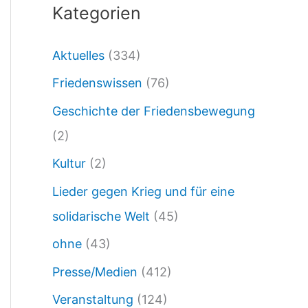
Kategorien
9
.
Aktuelles
(334)
1
Friedenswissen
(76)
1
.
Geschichte der Friedensbewegung
2
(2)
0
Kultur
(2)
1
Lieder gegen Krieg und für eine
7
solidarische Welt
(45)
ohne
(43)
Presse/Medien
(412)
Veranstaltung
(124)